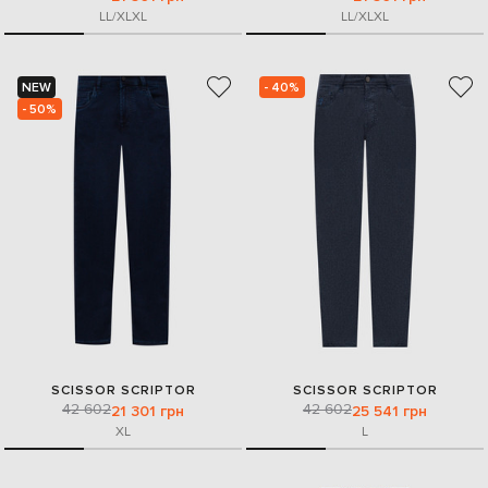
L
L/XL
XL
L
L/XL
XL
NEW
- 40%
- 50%
SCISSOR SCRIPTOR
SCISSOR SCRIPTOR
42 602
42 602
21 301 грн
25 541 грн
XL
L