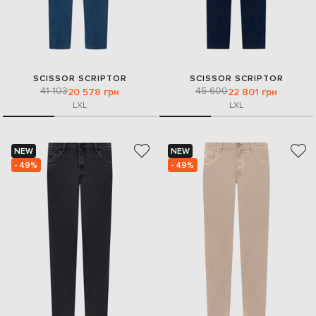
SCISSOR SCRIPTOR
SCISSOR SCRIPTOR
41 103
45 600
20 578 грн
22 801 грн
L
XL
L
XL
NEW
NEW
- 49%
- 49%