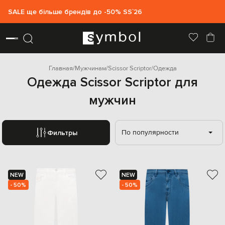
SALE ще більше брендів до -50% SS`26
Главная
Мужчинам
Scissor Scriptor
Одежда
Одежда Scissor Scriptor для
мужчин
По популярности
Фильтры
NEW
NEW
- 50%
- 50%