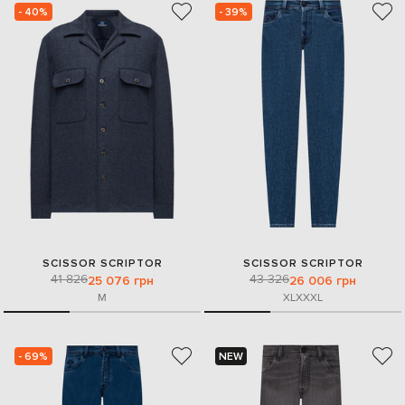
- 40%
- 39%
SCISSOR SCRIPTOR
SCISSOR SCRIPTOR
41 826
43 326
25 076 грн
26 006 грн
M
XL
XXXL
- 69%
NEW