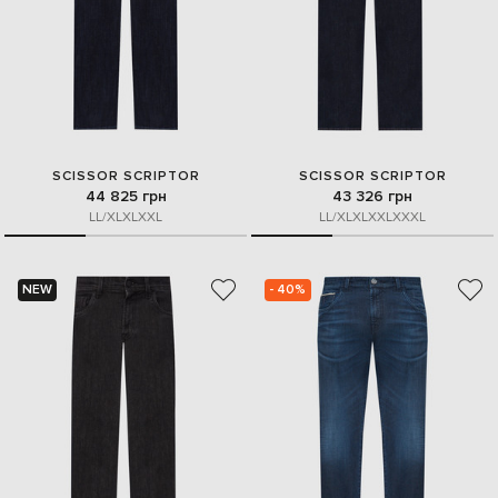
SCISSOR SCRIPTOR
SCISSOR SCRIPTOR
44 825 грн
43 326 грн
L
L/XL
XL
XXL
L
L/XL
XL
XXL
XXXL
NEW
- 40%