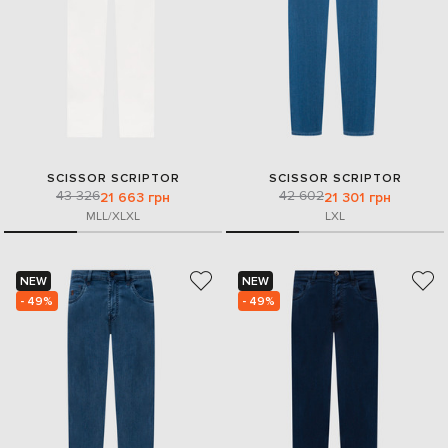
SCISSOR SCRIPTOR
SCISSOR SCRIPTOR
43 326
42 602
21 663 грн
21 301 грн
M
L
L/XL
XL
L
XL
NEW
NEW
- 49%
- 49%