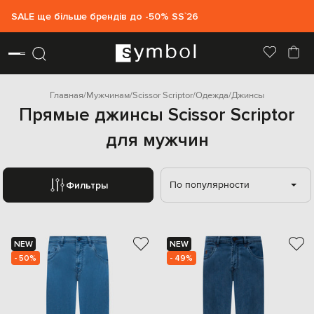
SALE ще більше брендів до -50% SS`26
Главная
Мужчинам
Scissor Scriptor
Одежда
Джинсы
Прямые джинсы Scissor Scriptor
для мужчин
По популярности
Фильтры
NEW
NEW
- 50%
- 49%