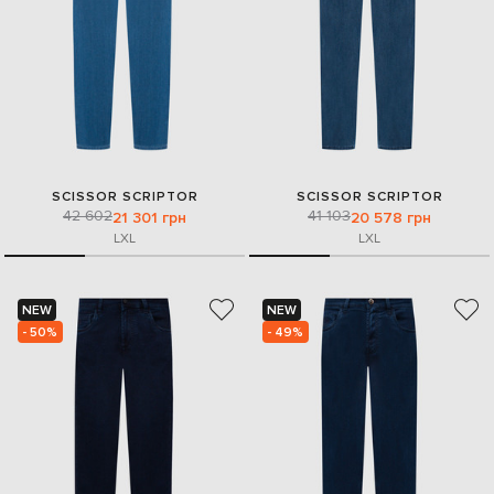
SCISSOR SCRIPTOR
SCISSOR SCRIPTOR
42 602
41 103
21 301 грн
20 578 грн
L
XL
L
XL
NEW
NEW
- 50%
- 49%