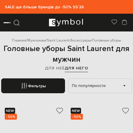
SALE ще більше брендів до -50% SS`26
Главная
Мужчинам
Saint Laurent
Аксессуары
Головные уборы
Головные уборы Saint Laurent для
мужчин
ДЛЯ НЕЁ
ДЛЯ НЕГО
По популярности
Фильтры
NEW
NEW
- 50%
- 50%