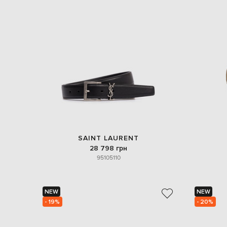
SAINT LAURENT
28 798 грн
95
105
110
NEW
NEW
- 19%
- 20%