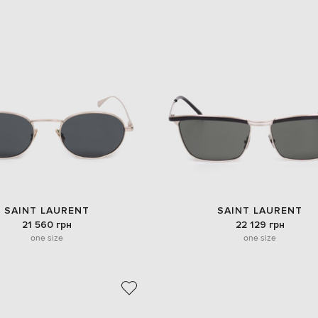
SAINT LAURENT
SAINT LAURENT
21 560 грн
22 129 грн
one size
one size