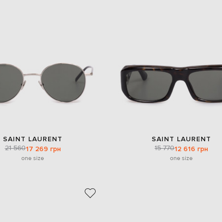
SAINT LAURENT
SAINT LAURENT
21 560
15 770
17 269 грн
12 616 грн
one size
one size