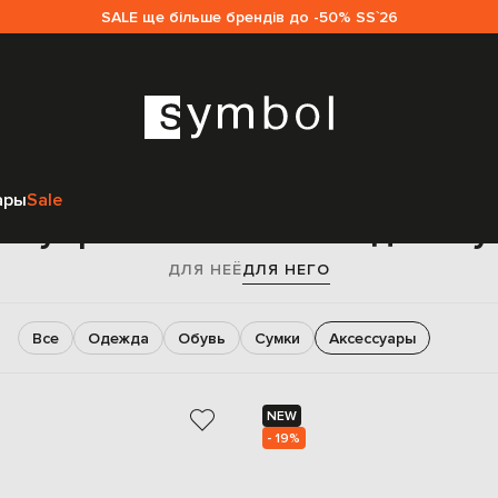
SALE ще більше брендів до -50% SS`26
Главная
Мужчинам
Saint Laurent
Аксессуары
ары
Sale
ссуары Saint Laurent для м
ДЛЯ НЕЁ
ДЛЯ НЕГО
Все
Одежда
Обувь
Сумки
Аксессуары
NEW
- 19%