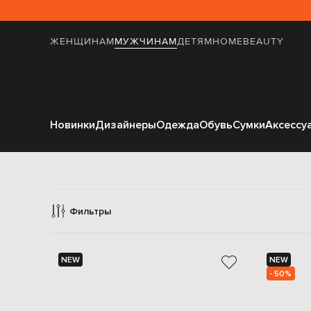
ЖЕНЩИНАМ
МУЖЧИНАМ
ДЕТЯМ
HOME
BEAUTY
Новинки
Дизайнеры
Одежда
Обувь
Сумки
Аксессу
Аксе
Фильтры
NEW
NEW
- 50%