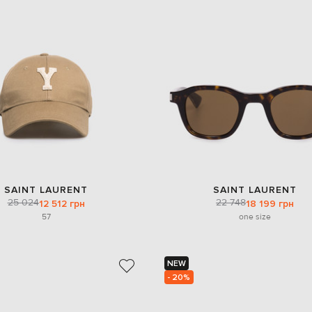
SAINT LAURENT
SAINT LAURENT
25 024
22 748
12 512 грн
18 199 грн
57
one size
NEW
- 20%