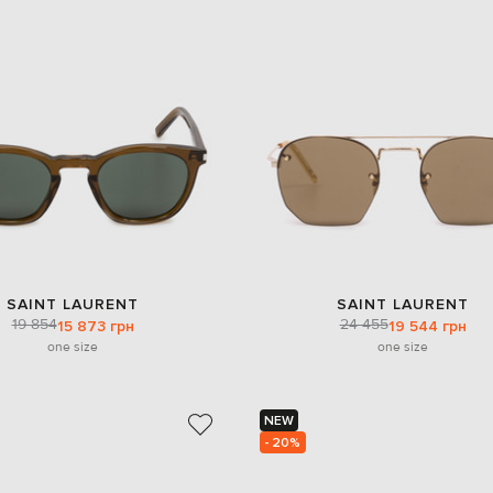
SAINT LAURENT
SAINT LAURENT
19 854
24 455
15 873 грн
19 544 грн
one size
one size
NEW
- 20%