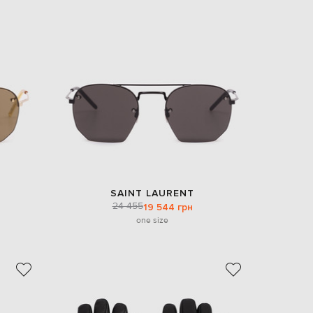
Italy
€
EUR
Latvia
€
EUR
Lithuania
€
EUR
Luxembourg
€
EUR
Netherlands
€
SAINT LAURENT
PLN
24 455
19 544 грн
Poland
zł
one size
EUR
Portugal
€
EUR
Romania
€