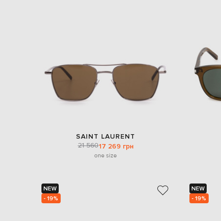
SAINT LAURENT
21 560
17 269 грн
one size
NEW
NEW
- 19%
- 19%