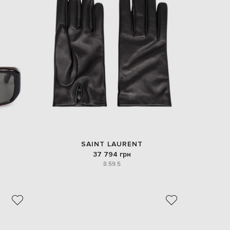
EUR
Slovakia
€
EUR
Slovenia
€
EUR
Spain
€
EUR
Sweden
€
UAH
Ukraine
₴
SAINT LAURENT
37 794 грн
EUR
8.5
9.5
Other
€