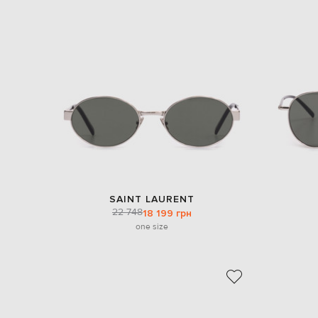
SAINT LAURENT
22 748
18 199 грн
one size