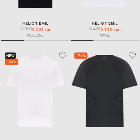
HELIOT EMIL
HELIOT EMIL
10 393
11 478
5 223 грн
5 740 грн
M
L
XL
XXL
M
XXL
NEW
- 74%
- 49%