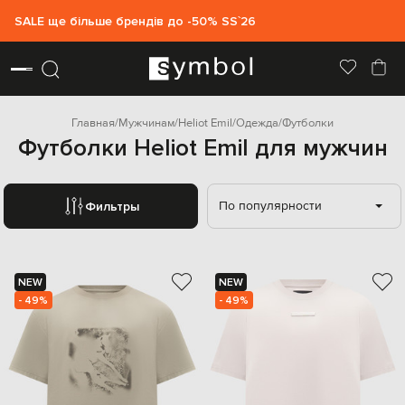
SALE ще більше брендів до -50% SS`26
Главная
Мужчинам
Heliot Emil
Одежда
Футболки
Футболки Heliot Emil для мужчин
По популярности
Фильтры
NEW
NEW
- 49%
- 49%