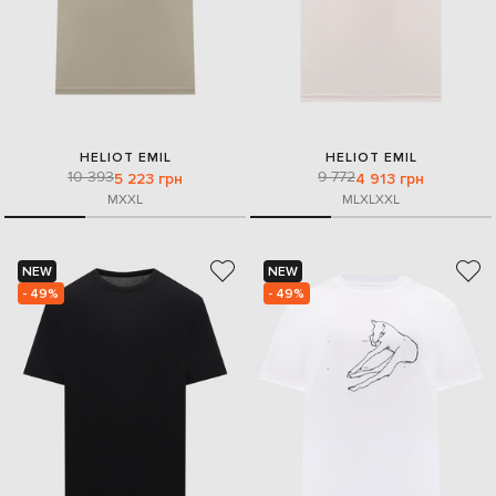
HELIOT EMIL
HELIOT EMIL
10 393
9 772
5 223 грн
4 913 грн
M
XXL
M
L
XL
XXL
NEW
NEW
- 49%
- 49%