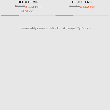
HELIOT EMIL
HELIOT EMIL
10 393
13 340
5 223 грн
3 362 грн
M
L
XL
XXL
L
Главная
Мужчинам
Heliot Emil
Одежда
Футболки