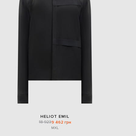
HELIOT EMIL
18 923
9 462 грн
M
XL