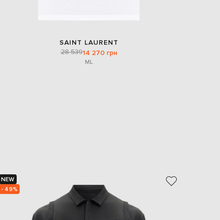
SAINT LAURENT
28 539
14 270 грн
M
L
NEW
NEW
- 49%
- 49%