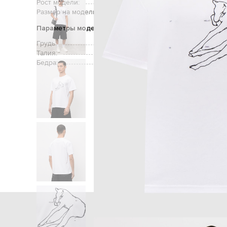
Рост модели:
Размер на модели:
Параметры модели
Грудь:
Талия:
Бедра:
Главная
М