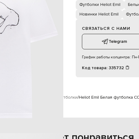
183 см
Футболки Heliot Emil
Белы
50
Новинки Heliot Emil
Футбо
88 см
СВЯЗАТЬСЯ С НАМИ
71 см
91 см
Telegram
График работы колцентра:
Пн-П
Код товара:
335732
ужчинам
Heliot Emil
Одежда
Футболки
Heliot Emil Белая футболка C
Также может понравиться