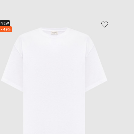
EUR
Slovakia
€
NEW
NEW
EUR
Slovenia
- 49%
- 49%
€
EUR
Spain
€
EUR
Sweden
€
UAH
Ukraine
₴
EUR
Other
€