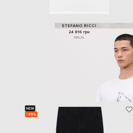
STEFANO RICCI
24 816 грн
S
M
L
XL
NEW
- 49%