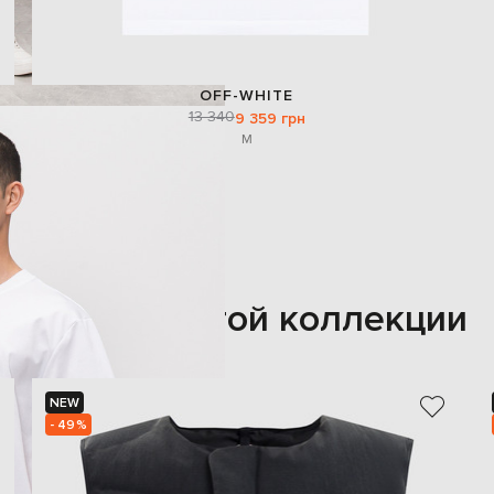
OFF-WHITE
13 340
9 359 грн
M
Также из этой коллекции
NEW
- 49%