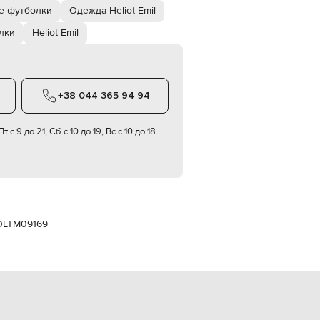
Italy
е футболки
Одежда Heliot Emil
€
лки
Heliot Emil
EUR
Latvia
€
EUR
Lithuania
+38 044 365 94 94
€
EUR
т с 9 до 21, Сб с 10 до 19, Вс с 10 до 18
Luxembourg
€
EUR
Netherlands
€
PLN
Poland
OLT
M09169
zł
EUR
Portugal
€
EUR
Romania
€