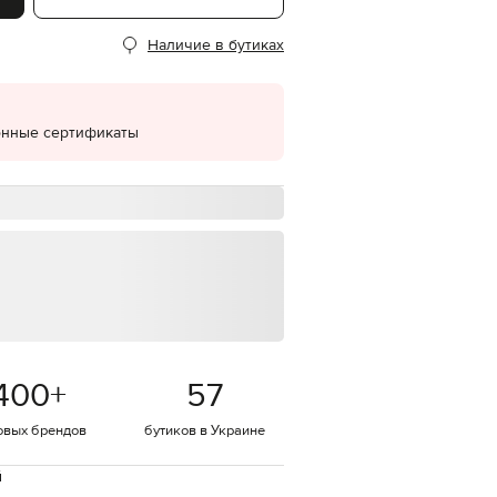
EUR
Наличие в бутиках
Denmark
€
EUR
Estonia
€
онные сертификаты
EUR
Finland
€
EUR
France
€
EUR
Germany
€
EUR
Greece
400
+
57
€
EUR
овых брендов
бутиков в Украине
Hungary
€
й
EUR