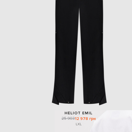
HELIOT EMIL
25 903
12 978 грн
L
XL