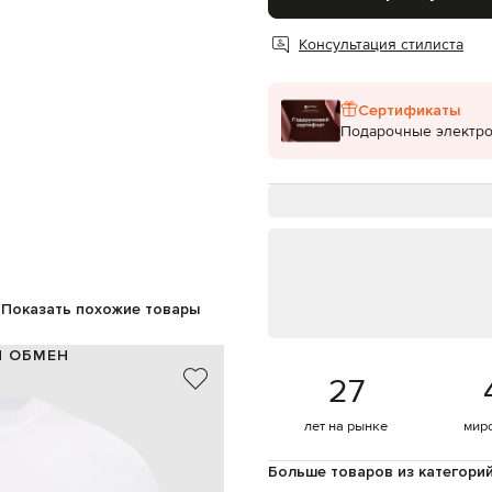
Консультация стилиста
Сертификаты
Подарочные электр
Показать похожие товары
И ОБМЕН
27
100% хлопок
Португалия
лет на рынке
мир
белый, черный
овая вышивка, принт логотипа
Больше товаров из категори
 машинная стирка, сухая чистка