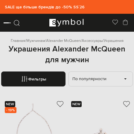
SALE ще більше брендів до -50% SS`26
Главная
Мужчинам
Alexander McQueen
Аксессуары
Украшения
Украшения Alexander McQueen
для мужчин
По популярности
Фильтры
NEW
NEW
- 19%