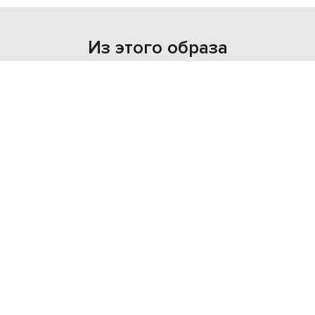
Из этого образа
NEW
- 49%
GIVENCHY
75 225
37 639 грн
XS
S
M