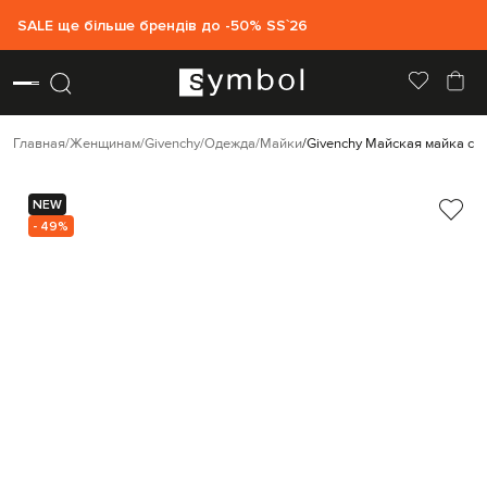
SALE ще більше брендів до -50% SS`26
Главная
Женщинам
Givenchy
Одежда
Майки
Givenchy Майская майка с п
NEW
- 49%