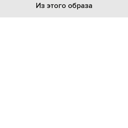
Из этого образа
NEW
- 49%
GIVENCHY
26 937
13 495 грн
XS