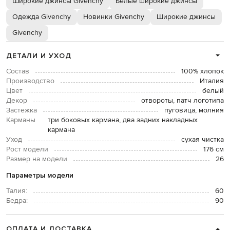
Широкие джинсы Givenchy
Белые широкие джинсы
Одежда Givenchy
Новинки Givenchy
Широкие джинсы
Givenchy
ДЕТАЛИ И УХОД
Состав
100% хлопок
Производство
Италия
Цвет
белый
Декор
отвороты, патч логотипа
Застежка
пуговица, молния
Карманы
три боковых кармана, два задних накладных
кармана
Уход
сухая чистка
Рост модели
176 см
Размер на модели
26
Параметры модели
Талия:
60
Бедра:
90
ОПЛАТА И ДОСТАВКА