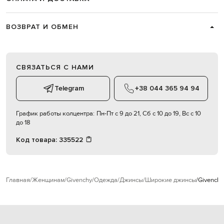
ВОЗВРАТ И ОБМЕН
СВЯЗАТЬСЯ С НАМИ
Telegram
+38 044 365 94 94
График работы колцентра:
Пн-Пт с 9 до 21, Сб с 10 до 19, Вс с 10
до 18
Код товара:
335522
Главная
Женщинам
Givenchy
Одежда
Джинсы
Широкие джинсы
Givenchy