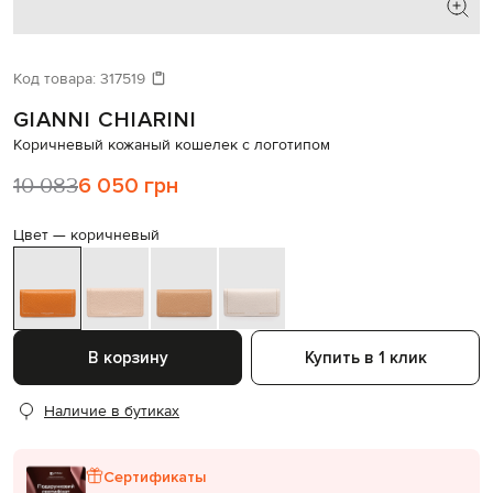
ИЩЕТЕ НОВЫЙ ОБРАЗ?
Давайте подберем что-то еще
Код товара:
317519
GIANNI CHIARINI
Похожие товары
Коричневый кожаный кошелек с логотипом
10 083
6 050 грн
Цвет —
коричневый
В корзину
Купить в 1 клик
Наличие в бутиках
Сертификаты