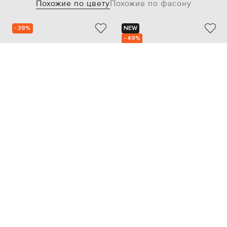
Похожие по цвету
Похожие по фасону
- 39%
NEW
- 49%
TOM FORD
BALLY
72 691
27 454
43 636 грн
13 753 грн
40
40.5
...
43
45
40
41
42
43
44