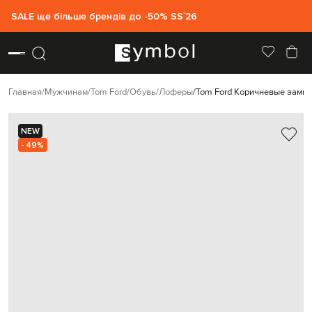
SALE ще більше брендів до -50% SS`26
Главная
Мужчинам
Tom Ford
Обувь
Лоферы
Tom Ford Коричневые замш
NEW
- 49%