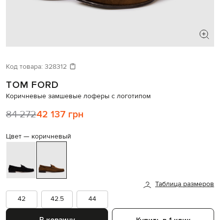
ИЩЕТЕ НОВЫЙ ОБРАЗ?
Давайте подберем что-то еще
Код товара:
328312
TOM FORD
Похожие товары
Коричневые замшевые лоферы с логотипом
84 272
42 137 грн
Цвет —
коричневый
Таблица размеров
42
42.5
44