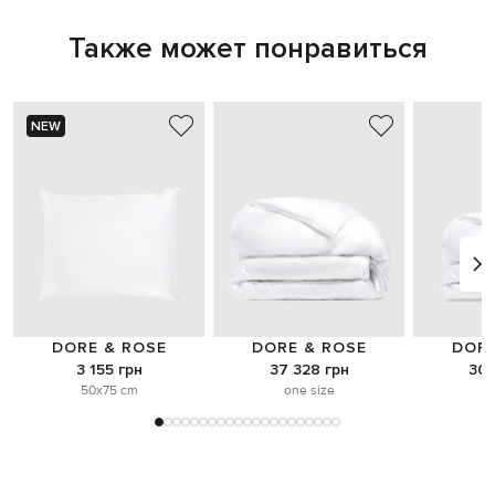
Также может понравиться
NEW
DORE & ROSE
DORE & ROSE
DORE
3 155 грн
37 328 грн
30 
50x75 cm
one size
o