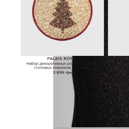
PALAIS ROYAL
Набор декоративных рождественских
Бел
столовых ковриков из бисера
2 896 грн