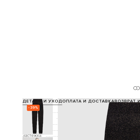
ДЕТАЛИ И УХОД
ОПЛАТА И ДОСТАВКА
ВОЗВРАТ 
- 39%
Состав:
77% шерст
Производство:
Цвет:
Декор:
люрекс, на
Застежка: