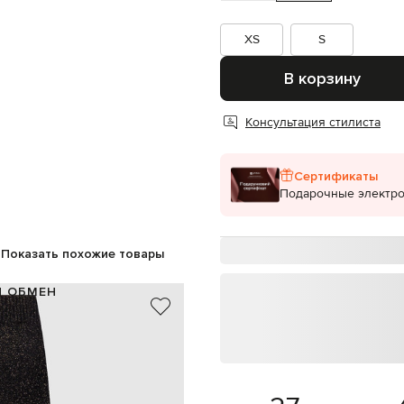
XS
S
В корзину
Консультация стилиста
Сертификаты
Подарочные электр
Показать похожие товары
И ОБМЕН
ь, 13% кашемир, 10% полиэстер
Италия
коричневый
шивка с узором логотипа Oval T
эластичный пояс