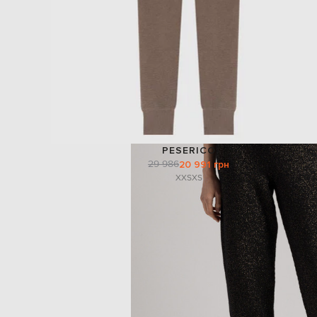
PESERICO
29 986
20 991 грн
XXS
XS