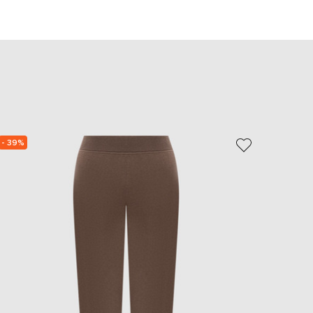
EUR
Slovakia
€
EUR
Slovenia
€
EUR
Spain
€
EUR
- 39%
NEW
Sweden
€
UAH
Ukraine
₴
EUR
Other
€