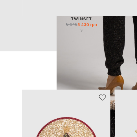
TWINSET
9 049
5 430 грн
S