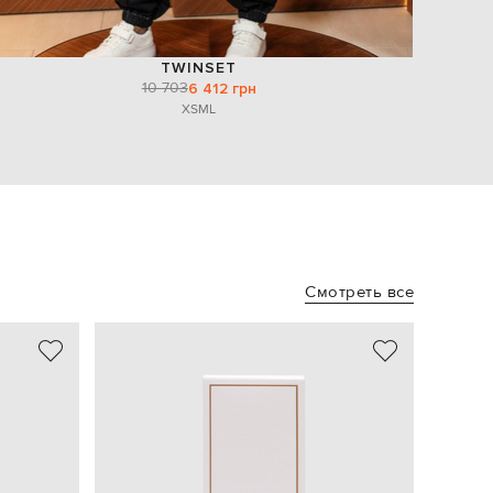
TWINSET
10 703
6 412 грн
XS
M
L
Смотреть все