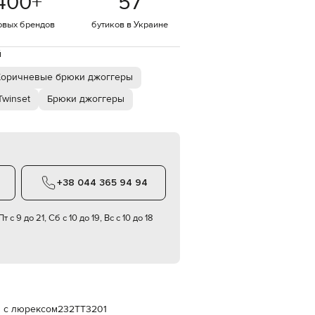
400
+
57
Italy
€
овых брендов
бутиков в Украине
EUR
Latvia
й
€
Коричневые брюки джоггеры
EUR
Lithuania
€
winset
Брюки джоггеры
EUR
Luxembourg
€
EUR
Netherlands
€
+38 044 365 94 94
PLN
Poland
т с 9 до 21, Сб с 10 до 19, Вс с 10 до 18
zł
EUR
Portugal
€
EUR
Romania
€
ы с люрексом
232TT3201