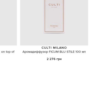
CULTI MILANO
TES
on top of
Аромадиффузор FICUM BLU STILE 100 мл
Белое к
2 276 грн