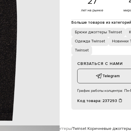
27
ручная стирка, сухая чистка
S
лет на рынке
мир
Больше товаров из категори
Брюки джоггеры Twinset
Одежда Twinset
Новинки T
Twinset
СВЯЗАТЬСЯ С НАМИ
Telegram
График работы колцентра:
Пн-П
Код товара:
237293
inset
Одежда
Брюки
Брюки джоггеры
Twinset Коричневые джоггер