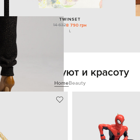
TWINSET
14 632
8 790 грн
L
Добавьте уют и красоту
Home
Beauty