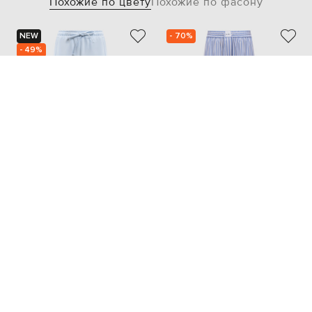
Похожие по цвету
Похожие по фасону
NEW
- 70%
- 49%
DOLCE&GABBANA
THE ATTICO
35 085
30 830
17 543 грн
9 239 грн
XXS
M
XS