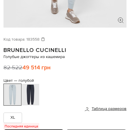
ИЩЕТЕ НОВЫЙ ОБРАЗ?
Давайте подберем что-то еще
Код товара:
183558
BRUNELLO CUCINELLI
Похожие товары
Голубые джоггеры из кашемира
82 522
49 514 грн
Цвет —
голубой
Таблица размеров
XL
Последняя единица