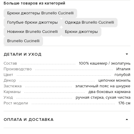
Больше товаров из категорий
Брюки джоггеры Brunello Cucinelli
Голубые брюки джоггеры
Одежда Brunello Cucinelli
Новинки Brunello Cucinelli
Брюки джоггеры
Brunello Cucinelli
ДЕТАЛИ И УХОД
Состав
100% кашемир / эколатунь
Производство
Италия
Цвет
голубой
Декор
цепочки мониль
Застежка
эластичный пояс на шнурке
Карманы
два боковых кармана
Уход
ручная стирка, сухая чистка
Рост модели
176 см
ОПЛАТА И ДОСТАВКА