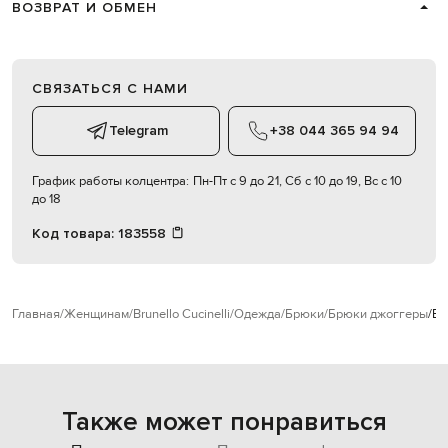
ВОЗВРАТ И ОБМЕН
СВЯЗАТЬСЯ С НАМИ
Telegram
+38 044 365 94 94
График работы колцентра:
Пн-Пт с 9 до 21, Сб с 10 до 19, Вс с 10
до 18
Код товара:
183558
Главная
Женщинам
Brunello Cucinelli
Одежда
Брюки
Брюки джоггеры
Br
Также может понравиться