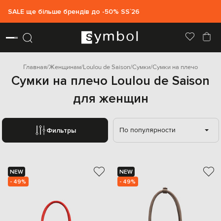
SALE ще більше брендів до -50% SS`26
Главная
Женщинам
Loulou de Saison
Сумки
Сумки на плечо
Сумки на плечо Loulou de Saison
для женщин
По популярности
Фильтры
NEW
NEW
- 49%
- 49%