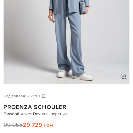
ИЩЕТЕ НОВЫЙ ОБРАЗ?
Давайте подберем что-то еще
Код товара:
257701
PROENZA SCHOULER
Похожие товары
Голубой жакет Devon с шерстью
99 058
29 729 грн