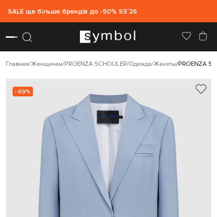
SALE ще більше брендів до -50% SS`26
Главная
Женщинам
PROENZA SCHOULER
Одежда
Жакеты
PROENZA SCH
- 69%