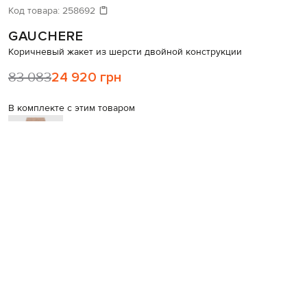
Код товара:
258692
GAUCHERE
Коричневый жакет из шерсти двойной конструкции
83 083
24 920 грн
В комплекте с этим товаром
GAUCHERE
Коричневые брюки клеш из
шерсти
47 772
14 322 грн
Таблица размеров
34(XXS)
36(XS)
38(S)
В корзину
Купить в 1 клик
Консультация стилиста
Наличие в бутиках