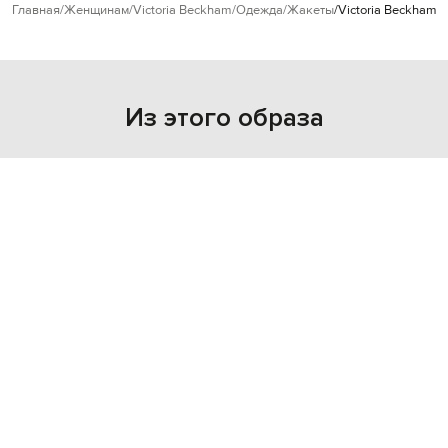
Главная
Женщинам
Victoria Beckham
Одежда
Жакеты
Victoria Beckham 
Из этого образа
- 40%
VICTORIA BECKHAM
37 070
22 232 грн