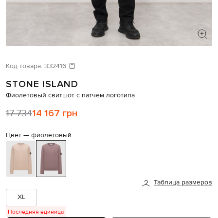
ИЩЕТЕ НОВЫЙ ОБРАЗ?
Давайте подберем что-то еще
Код товара:
332416
STONE ISLAND
Похожие товары
Фиолетовый свитшот с патчем логотипа
17 734
14 167 грн
Цвет —
фиолетовый
Таблица размеров
XL
Последняя единица