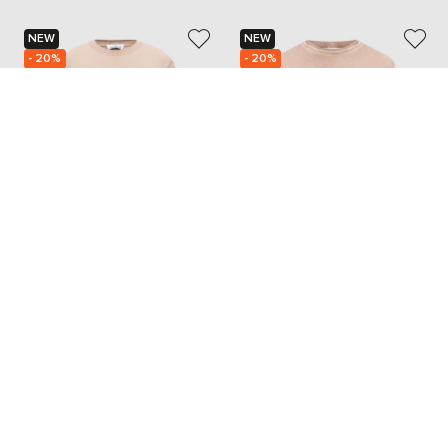
NEW
NEW
- 20%
- 20%
STONE ISLAND
STONE ISLAND
17 734
20 112
14 167 грн
16 080 грн
L
L
XL
XXL