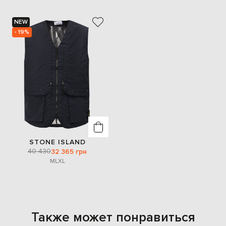
NEW
- 19%
STONE ISLAND
40 430
32 365 грн
M
L
XL
Также может понравиться