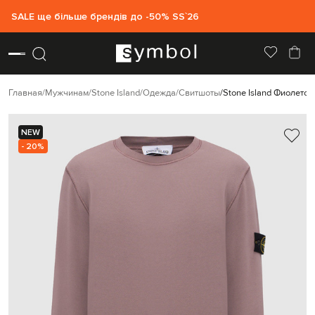
SALE ще більше брендів до -50% SS`26
Главная
Мужчинам
Stone Island
Одежда
Свитшоты
Stone Island Фиолетов
NEW
- 20%