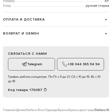
Размер
6Y
Уход
ручная стирка
ОПЛАТА И ДОСТАВКА
ВОЗВРАТ И ОБМЕН
СВЯЗАТЬСЯ С НАМИ
Telegram
+38 044 365 94 94
График работы колцентра:
Пн-Пт с 9 до 21, Сб с 10 до 19, Вс с 10
до 18
Код товара:
176087
Главная
Детям
Stefano Ricci
Одежда
Брюки
Брюки джоггеры
Stefano Ri