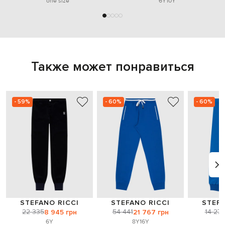
one size
6Y
10Y
Также может понравиться
- 59%
- 60%
- 60%
STEFANO RICCI
STEFANO RICCI
STEFA
22 335
54 441
14 27
8 945 грн
21 767 грн
6Y
8Y
16Y