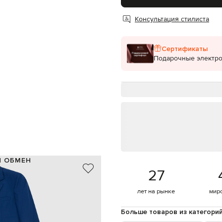
Консультация стилиста
Сертификаты
Подарочные электр
И ОБМЕН
27
100% шерсть / 100% шелк
100% шелк
лет на рынке
мир
Италия
, светло-серый, голубой, белый
Больше товаров из категори
шлицы