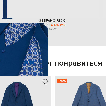
STEFANO RICCI
10 340
4 136 грн
6Y
10Y
Также может понравиться
- 60%