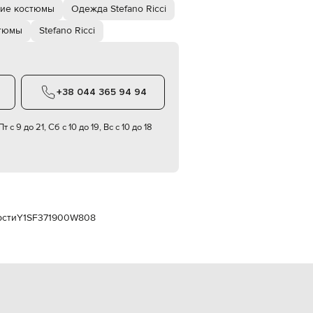
Italy
ие костюмы
Одежда Stefano Ricci
€
тюмы
Stefano Ricci
EUR
Latvia
€
EUR
Lithuania
+38 044 365 94 94
€
EUR
т с 9 до 21, Сб с 10 до 19, Вс с 10 до 18
Luxembourg
€
EUR
Netherlands
€
PLN
Poland
рсти
Y1SF371900W808
zł
EUR
Portugal
€
EUR
Romania
€