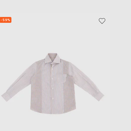
EUR
Slovakia
€
- 59%
- 59%
EUR
Slovenia
€
EUR
Spain
€
EUR
Sweden
€
UAH
Ukraine
₴
EUR
Other
€