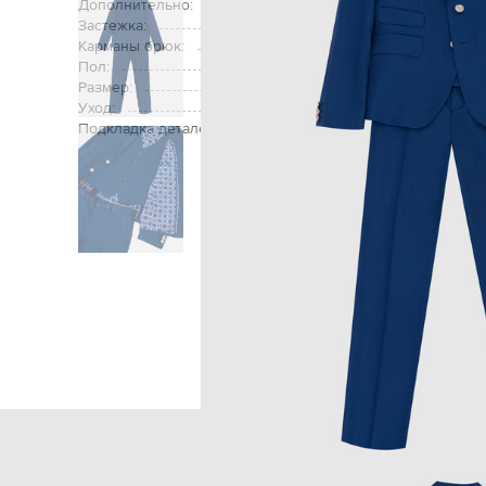
Дополнительно:
Застежка:
пуговицы / пуговица, молния, р
Карманы брюк:
два боковых кармана, 
Пол:
Размер:
Уход:
Подкладка деталей:
100% ш
Главная
Детям
Stefa