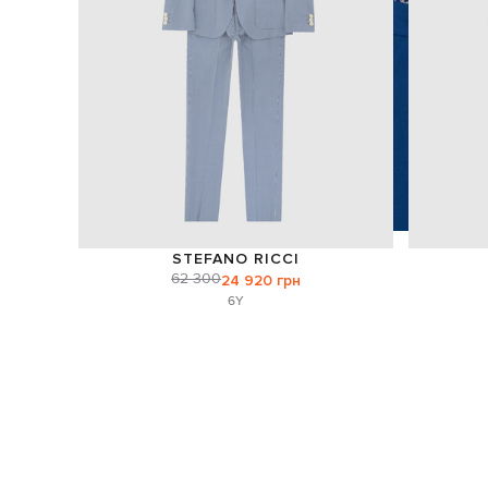
STEFANO RICCI
62 300
24 920 грн
6Y