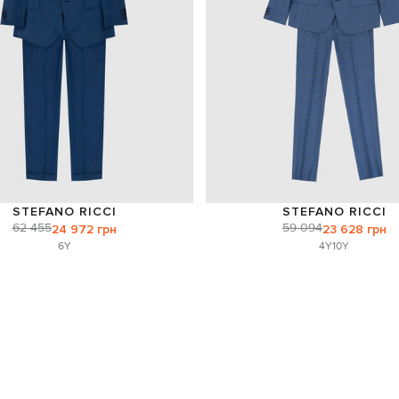
STEFANO RICCI
STEFANO RICCI
62 455
59 094
24 972 грн
23 628 грн
6Y
4Y
10Y