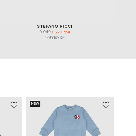
STEFANO RICCI
9 049
3 620 грн
4Y
6Y
10Y
12Y
NEW
- 60%