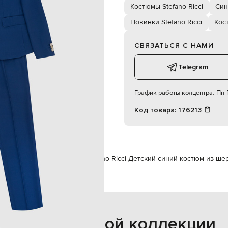
вшитый ремешок
Костюмы Stefano Ricci
Син
егулируемый пояс на пуговицах
два кармана сзади на пуговицах
Новинки Stefano Ricci
Кос
мальчик
12Y
СВЯЗАТЬСЯ С НАМИ
сухая чистка
елк / 100% хлопок / 100% купро
Telegram
График работы колцентра:
Пн-П
Код товара:
176213
no Ricci
Одежда
Костюмы
Stefano Ricci Детский синий костюм из ше
Также из этой коллекции