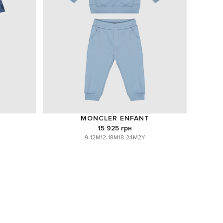
MONCLER ENFANT
15 925 грн
9-12M
12-18M
18-24M
2Y