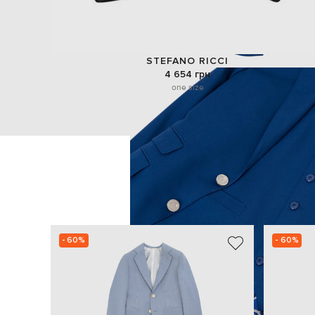
STEFANO RICCI
4 654 грн
one size
- 60%
- 60%