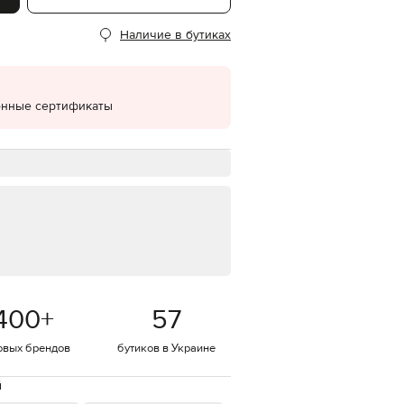
EUR
Наличие в бутиках
Denmark
€
EUR
Estonia
€
онные сертификаты
EUR
Finland
€
EUR
France
€
EUR
Germany
€
EUR
Greece
400
+
57
€
EUR
овых брендов
бутиков в Украине
Hungary
€
й
EUR