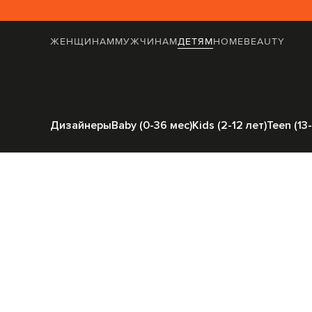
ЖЕНЩИНАМ
МУЖЧИНАМ
ДЕТЯМ
HOME
BEAUTY
Главная
Детям
Stefa
Дизайнеры
Baby (0-36 мес)
Kids (2-12 лет)
Teen (13-