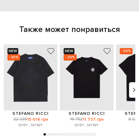
Также может понравиться
NEW
NEW
- 59%
- 30%
- 29%
STEFANO RICCI
STEFANO RICCI
STEFA
22 335
16 752
8 221
15 614 грн
11 737 грн
6Y
8Y
...
14Y
16Y
6Y
8Y
...
14Y
16Y