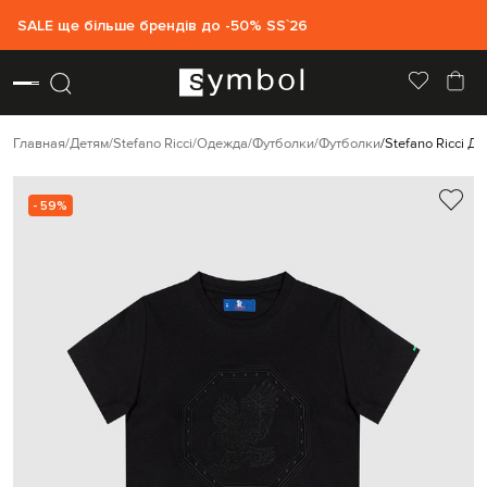
SALE ще більше брендів до -50% SS`26
Главная
Детям
Stefano Ricci
Одежда
Футболки
Футболки
Stefano Ricci 
- 59%