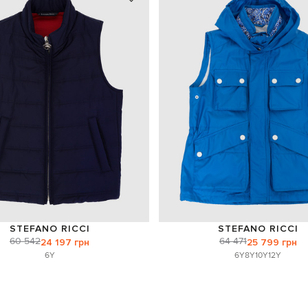
STEFANO RICCI
STEFANO RICCI
60 542
64 471
24 197 грн
25 799 грн
6Y
6Y
8Y
10Y
12Y