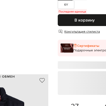
6Y
Последняя единица
В корзину
Консультация стилиста
Сертификаты
Подарочные электр
И ОБМЕН
100% шерсть / замша
100% шелк
Италия
синий
турный логотип, фигурный низ