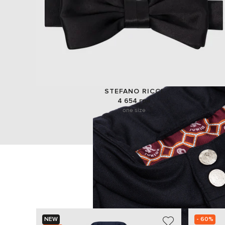
STEFANO RICCI
4 654 грн
one size
NEW
- 60%