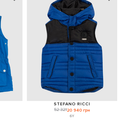
STEFANO RICCI
52 321
20 940 грн
6Y