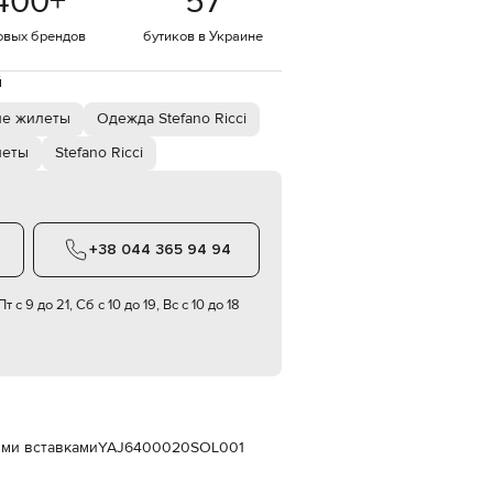
400
+
57
Italy
€
овых брендов
бутиков в Украине
EUR
Latvia
й
€
ие жилеты
Одежда Stefano Ricci
EUR
Lithuania
€
еты
Stefano Ricci
EUR
Luxembourg
€
+38 044 365 94 94
EUR
Netherlands
€
т с 9 до 21, Сб с 10 до 19, Вс с 10 до 18
PLN
Poland
zł
EUR
Portugal
€
ыми вставками
YAJ6400020SOL001
EUR
Romania
€