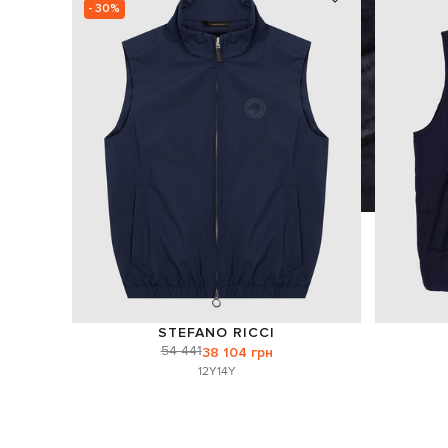
- 30%
STEFANO RICCI
54 441
38 104 грн
12Y
14Y