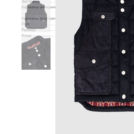
Застежка:
Карманы (внешние):
три кармана с клапанами на кнопк
кнопках сзади
Карманы (внутренние):
Пол:
Размер:
Уход:
Главная
Детям
Stefano Ricci
Одеж