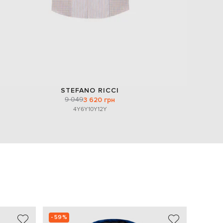
STEFANO RICCI
9 049
3 620 грн
4Y
6Y
10Y
12Y
- 59%
- 60%