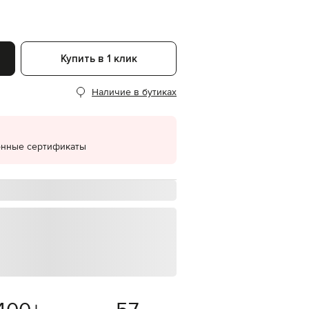
EUR
Denmark
€
Купить в 1 клик
EUR
Estonia
€
Наличие в бутиках
EUR
Finland
€
EUR
онные сертификаты
France
€
EUR
Germany
€
EUR
Greece
€
EUR
Hungary
€
EUR