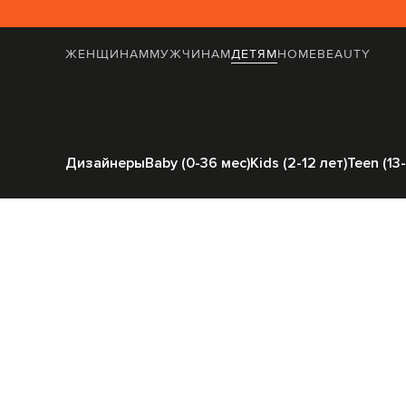
ЖЕНЩИНАМ
МУЖЧИНАМ
ДЕТЯМ
HOME
BEAUTY
Главная
Детям
Stefano Ricci
Одеж
Дизайнеры
Baby (0-36 мес)
Kids (2-12 лет)
Teen (13-