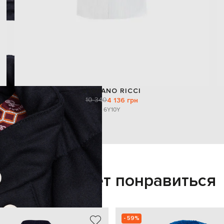
STEFANO RICCI
10 340
4 136 грн
6Y
10Y
Также может понравиться
- 59%