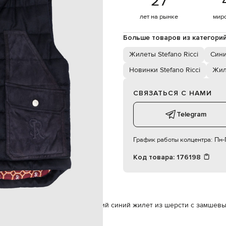
27
кнопки
ах, карман с клапанами на
лет на рынке
мир
карман на пуговице
Больше товаров из категори
мальчик
6
Жилеты Stefano Ricci
Син
специализированная чистка
Новинки Stefano Ricci
Жил
СВЯЗАТЬСЯ С НАМИ
Telegram
График работы колцентра:
Пн-П
Код товара:
176198
да
Жилеты
Stefano Ricci Детский синий жилет из шерсти с замшев