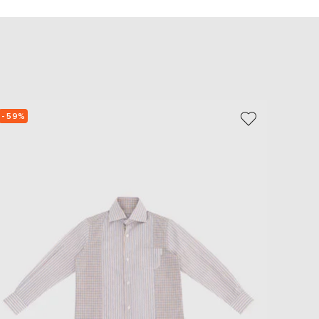
EUR
Slovakia
€
EUR
Slovenia
€
EUR
Spain
€
- 59%
- 59%
EUR
Sweden
€
UAH
Ukraine
₴
EUR
Other
€