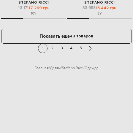
STEFANO RICCI
STEFANO RICCI
43 171
33 658
17 269 грн
13 442 грн
10Y
8Y
Показать еще
48 товаров
1
2
3
4
5
Главная
Детям
Stefano Ricci
Одежда