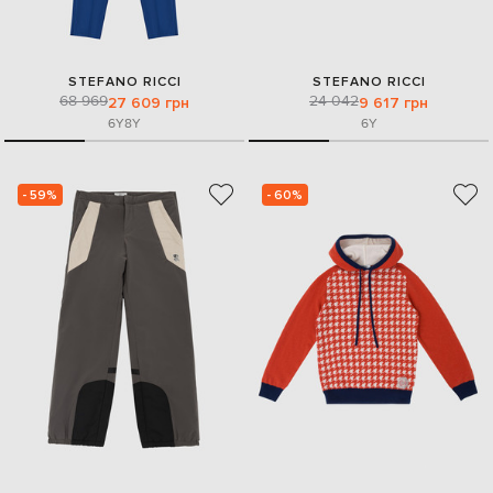
STEFANO RICCI
STEFANO RICCI
68 969
24 042
27 609 грн
9 617 грн
6Y
8Y
6Y
- 59%
- 60%