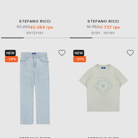
STEFANO RICCI
STEFANO RICCI
57 233
16 752
40 069 грн
11 737 грн
10Y
12Y
14Y
6Y
8Y
...
14Y
16Y
NEW
NEW
- 29%
- 30%