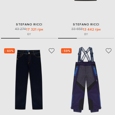
STEFANO RICCI
STEFANO RICCI
43 274
33 658
17 321 грн
13 442 грн
6Y
8Y
- 60%
- 59%