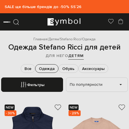
SALE ще більше брендів до -50% SS`26
Главная
Детям
Stefano Ricci
Одежда
Одежда Stefano Ricci для детей
ДЛЯ НЕГО
ДЕТЯМ
Все
Одежда
Обувь
Аксессуары
По популярности
Фильтры
NEW
NEW
- 30%
- 29%