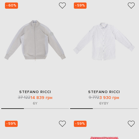
- 60%
- 59%
STEFANO RICCI
STEFANO RICCI
37 122
9 772
14 839 грн
3 930 грн
6Y
6Y
8Y
- 59%
- 59%