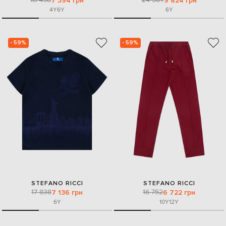
7 394 грн
9 824 грн
4Y
6Y
6Y
- 59%
- 59%
STEFANO RICCI
STEFANO RICCI
17 838
16 752
7 136 грн
6 722 грн
6Y
10Y
12Y