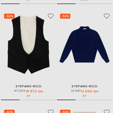
- 60%
- 59%
STEFANO RICCI
STEFANO RICCI
47 203
31 641
18 872 грн
12 668 грн
6Y
6Y
- 60%
- 59%