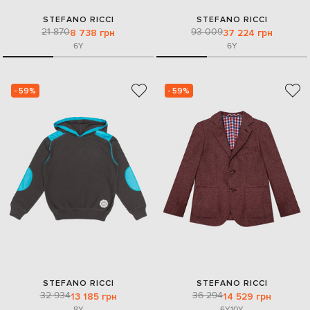
STEFANO RICCI
STEFANO RICCI
21 870
93 009
8 738 грн
37 224 грн
6Y
6Y
- 59%
- 59%
STEFANO RICCI
STEFANO RICCI
32 934
36 294
13 185 грн
14 529 грн
8Y
6Y
10Y