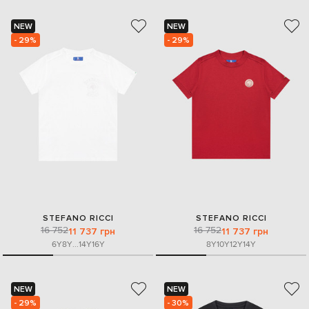
NEW
NEW
- 29%
- 29%
STEFANO RICCI
STEFANO RICCI
16 752
16 752
11 737 грн
11 737 грн
6Y
8Y
...
14Y
16Y
8Y
10Y
12Y
14Y
NEW
NEW
- 29%
- 30%