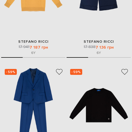
STEFANO RICCI
STEFANO RICCI
17 941
17 838
7 187 грн
7 136 грн
6Y
6Y
- 59%
- 59%