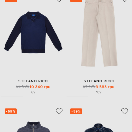
STEFANO RICCI
STEFANO RICCI
25 903
21 405
10 340 грн
8 583 грн
6Y
10Y
- 59%
- 59%