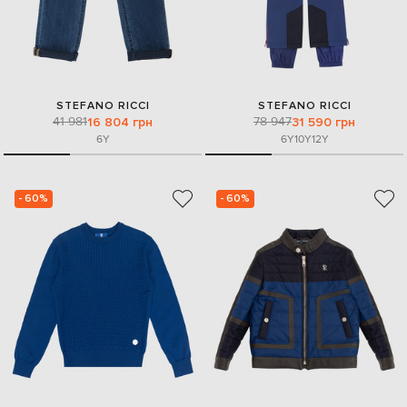
STEFANO RICCI
STEFANO RICCI
41 981
78 947
16 804 грн
31 590 грн
6Y
6Y
10Y
12Y
- 60%
- 60%