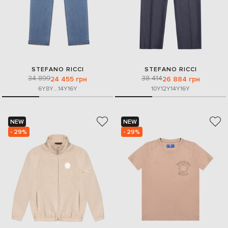
STEFANO RICCI
STEFANO RICCI
34 899
38 414
24 455 грн
26 884 грн
6Y
8Y
...
14Y
16Y
10Y
12Y
14Y
16Y
NEW
NEW
- 29%
- 29%