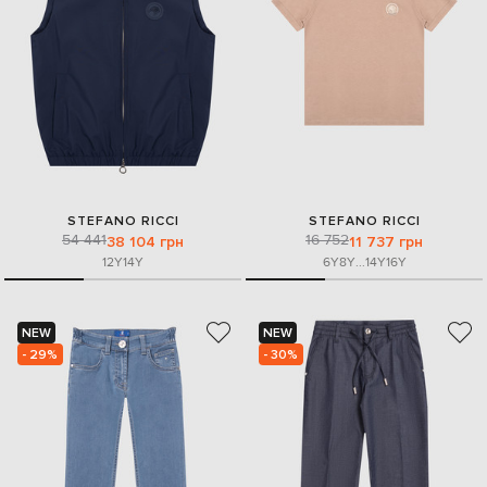
STEFANO RICCI
STEFANO RICCI
54 441
16 752
38 104 грн
11 737 грн
12Y
14Y
6Y
8Y
...
14Y
16Y
NEW
NEW
- 29%
- 30%