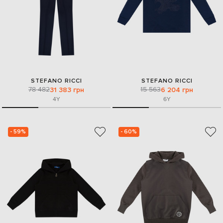
STEFANO RICCI
STEFANO RICCI
78 482
15 563
31 383 грн
6 204 грн
4Y
6Y
- 59%
- 60%