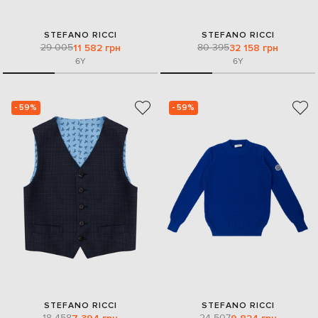
STEFANO RICCI
STEFANO RICCI
29 005
80 395
11 582 грн
32 158 грн
6Y
6Y
- 59%
- 59%
STEFANO RICCI
STEFANO RICCI
18 458
24 507