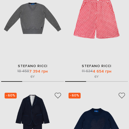
STEFANO RICCI
STEFANO RICCI
18 458
11 634
7 394 грн
4 654 грн
6Y
6Y
- 60%
- 60%