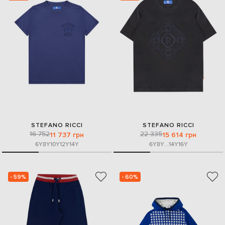
STEFANO RICCI
STEFANO RICCI
16 752
22 335
11 737 грн
15 614 грн
6Y
8Y
10Y
12Y
14Y
6Y
8Y
...
14Y
16Y
- 59%
- 60%