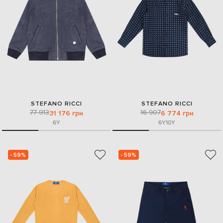
STEFANO RICCI
STEFANO RICCI
77 913
16 907
31 176 грн
6 774 грн
6Y
6Y
10Y
- 59%
- 59%