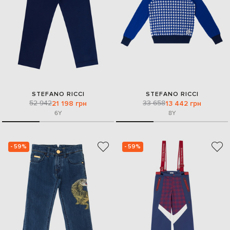
STEFANO RICCI
STEFANO RICCI
52 942
33 658
21 198 грн
13 442 грн
6Y
8Y
- 59%
- 59%