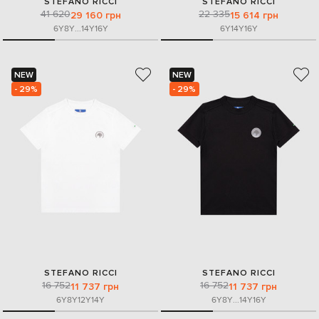
STEFANO RICCI
STEFANO RICCI
41 620
22 335
29 160 грн
15 614 грн
6Y
8Y
...
14Y
16Y
6Y
14Y
16Y
NEW
NEW
- 29%
- 29%
STEFANO RICCI
STEFANO RICCI
16 752
16 752
11 737 грн
11 737 грн
6Y
8Y
12Y
14Y
6Y
8Y
...
14Y
16Y