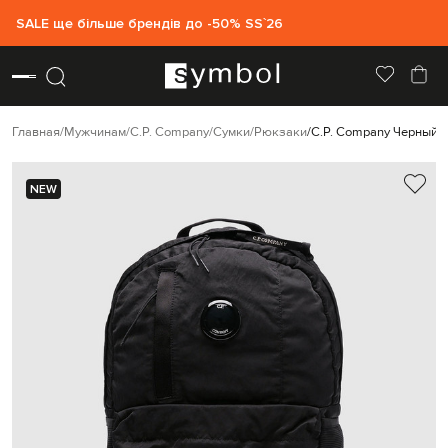
SALE ще більше брендів до -50% SS`26
Главная
Мужчинам
C.P. Company
Сумки
Рюкзаки
C.P. Company Черный р
NEW