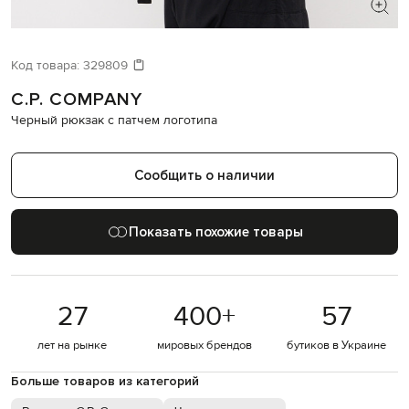
ИЩЕТЕ НОВЫЙ ОБРАЗ?
Давайте подберем что-то еще
Код товара:
329809
C.P. COMPANY
Похожие товары
Черный рюкзак с патчем логотипа
Сообщить о наличии
Показать похожие товары
27
400
+
57
лет на рынке
мировых брендов
бутиков в Украине
Больше товаров из категорий