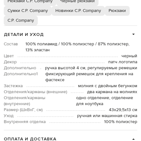
Рюкзаки C.P. Company
Черные рюкзаки
Сумки C.P. Company
Новинки C.P. Company
Рюкзаки
C.P. Company
ДЕТАЛИ И УХОД
Состав
100% полиамид / 100% полиэстер / 87% полиэстер,
13% эластан
Цвет
черный
Декор
патч логотипа
Дополнительно
ручка высотой 4 см, регулируемые ремешки
Дополнительно1
фиксирующий ремешок для крепления на
фастексе
Застежка
молния с двойным бегунком
Отделения/карманы (внешние)
два кармана на молниях
Отделения/карманы
одно отделение, отделение
(внутренние)
для ноутбука
Размер (ШхВхГ, см)
43х29,5х13 см
Уход
ручная или машинная стирка
Внутренняя отделка
100% полиэстер
ОПЛАТА И ДОСТАВКА