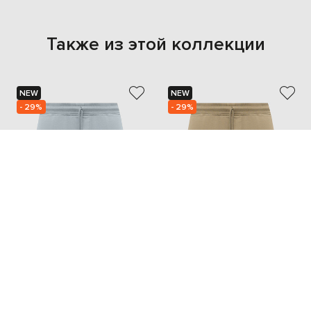
Также из этой коллекции
NEW
NEW
- 29%
- 29%
C.P. COMPANY
C.P. COMPANY
12 254
12 254
8 583 грн
8 583 грн
S
M
S
M
L