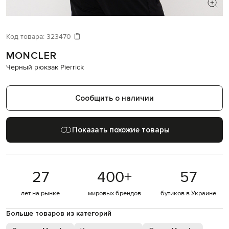
ИЩЕТЕ НОВЫЙ ОБРАЗ?
Давайте подберем что-то еще
Код товара:
323470
MONCLER
Похожие товары
Черный рюкзак Pierrick
Сообщить о наличии
Показать похожие товары
27
400
+
57
лет на рынке
мировых брендов
бутиков в Украине
Больше товаров из категорий