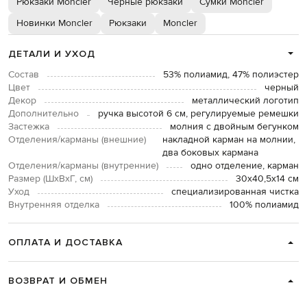
Рюкзаки Moncler
Черные рюкзаки
Сумки Moncler
Новинки Moncler
Рюкзаки
Moncler
ДЕТАЛИ И УХОД
Состав
53% полиамид, 47% полиэстер
Цвет
черный
Декор
металлический логотип
Дополнительно
ручка высотой 6 см, регулируемые ремешки
Застежка
молния с двойным бегунком
Отделения/карманы (внешние)
накладной карман на молнии,
два боковых кармана
Отделения/карманы (внутренние)
одно отделение, карман
Размер (ШхВхГ, см)
30х40,5х14 см
Уход
специализированная чистка
Внутренняя отделка
100% полиамид
ОПЛАТА И ДОСТАВКА
ВОЗВРАТ И ОБМЕН