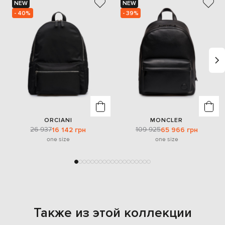
NEW
NEW
- 40%
- 39%
ORCIANI
MONCLER
26 937
109 925
16 142 грн
65 966 грн
one size
one size
Также из этой коллекции