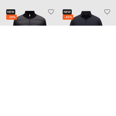
NEW
NEW
- 39%
- 40%
MONCLER
MONCLER
52 161
75 360
31 297 грн
45 206 грн
XL
XL