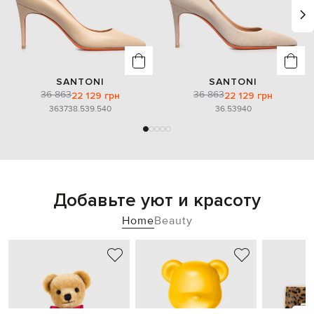
SANTONI
SANTONI
36 863
36 863
22 129 грн
22 129 грн
36
37
38.5
39.5
40
36.5
39
40
Добавьте уют и красоту
Home
Beauty