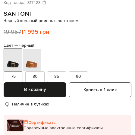
Давайте подберем что-то еще
Код товара:
317423
SANTONI
Похожие товары
Черный кожаный ремень с логотипом
19 957
11 995 грн
Цвет —
черный
75
80
85
90
В корзину
Купить в 1 клик
Наличие в бутиках
Сертификаты
Подарочные электронные сертификаты