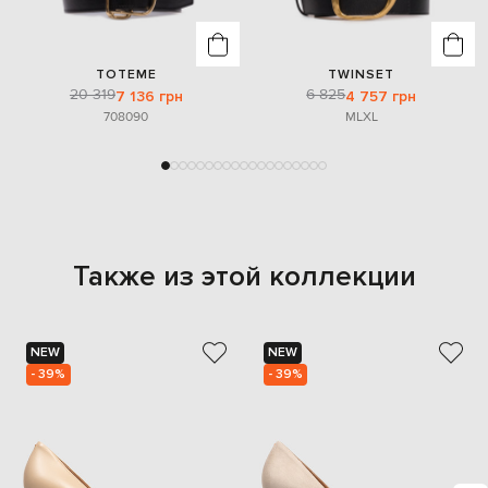
TOTEME
TWINSET
20 319
6 825
7 136 грн
4 757 грн
70
80
90
M
L
XL
Также из этой коллекции
NEW
NEW
- 39%
- 39%