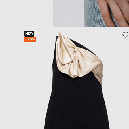
NEW
- 49%