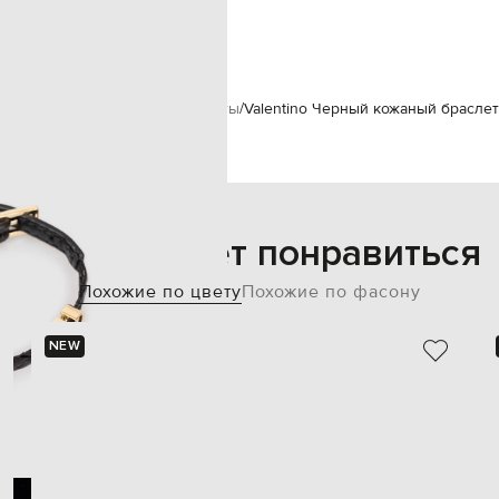
20х0,5 см
специализированная чистка
Аксессуары
Украшения
Браслеты
Valentino Черный кожаный браслет
Также может понравиться
Похожие по цвету
Похожие по фасону
NEW