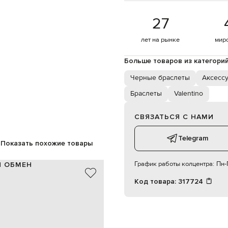
27
лет на рынке
мир
Больше товаров из категори
Черные браслеты
Аксессу
Браслеты
Valentino
СВЯЗАТЬСЯ С НАМИ
Telegram
Показать похожие товары
График работы колцентра:
Пн-П
И ОБМЕН
Код товара:
317724
кожа/метал
Италия
черный, золотистый
ские эмблемы VLogo Signature
пряжка