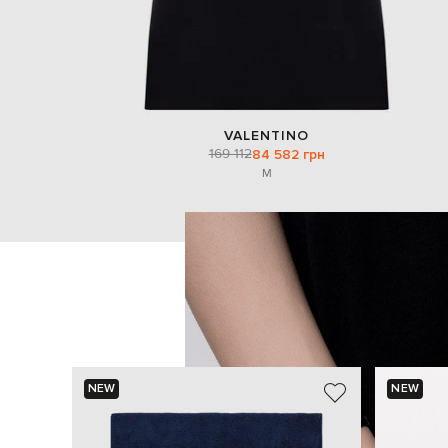
VALENTINO
169 112
84 582 грн
M
NEW
NEW