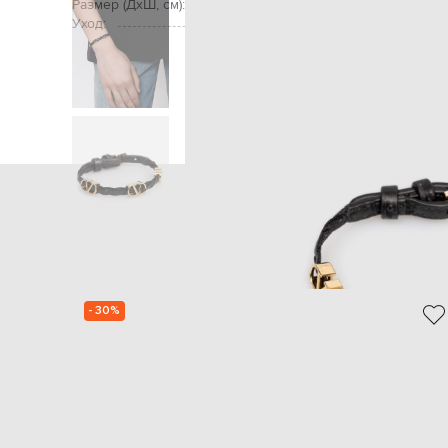
Размер (ДхШ, см):
Уход:
Главная
Женщинам
Valentino
- 30%