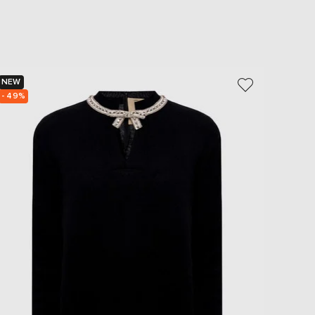
NEW
NEW
- 49%
- 39%