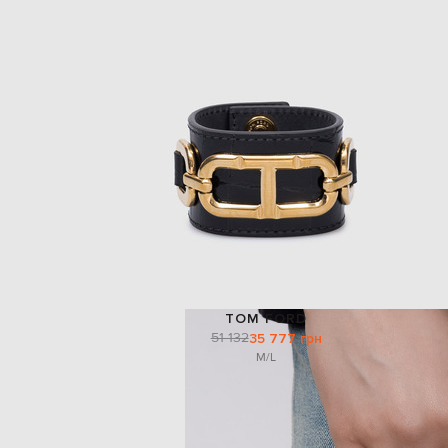
TOM FORD
51 132
35 777 грн
M/L