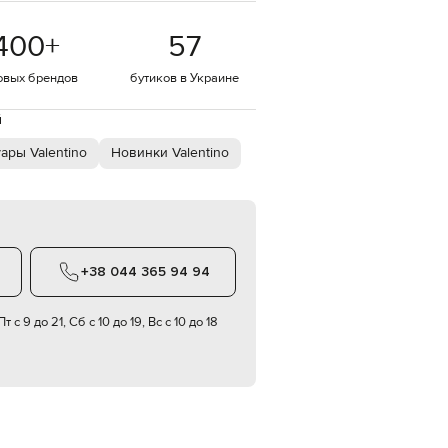
EUR
400
+
57
Denmark
€
овых брендов
бутиков в Украине
EUR
Estonia
€
й
EUR
ары Valentino
Новинки Valentino
Finland
€
EUR
France
€
EUR
+38 044 365 94 94
Germany
€
т с 9 до 21, Сб с 10 до 19, Вс с 10 до 18
EUR
Greece
€
EUR
Hungary
€
EUR