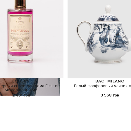
LOGEVY
BACI MILANO
рный спрей для дома Elisir di
Белый фарфоровый чайник Ver
Melagrana 100 мл
2 431 грн
3 568 грн