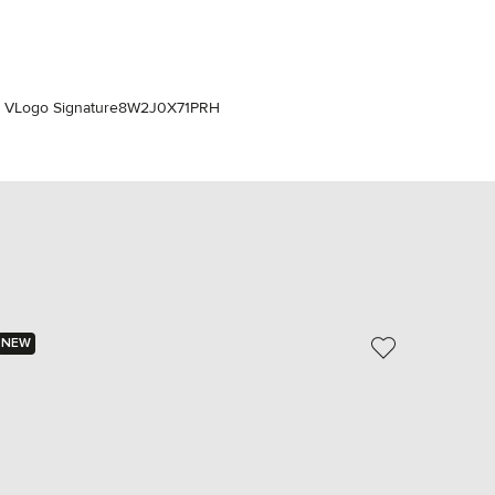
Italy
€
EUR
Latvia
€
 VLogo Signature
8W2J0X71PRH
EUR
Lithuania
€
EUR
Luxembourg
€
EUR
Netherlands
€
PLN
Poland
NEW
zł
EUR
Portugal
€
EUR
Romania
€