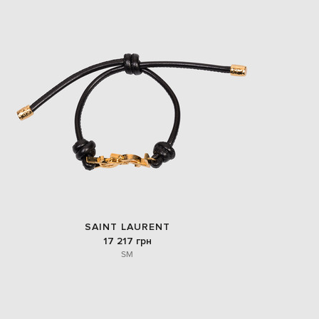
EUR
Slovakia
€
EUR
Slovenia
€
EUR
Spain
€
EUR
Sweden
€
UAH
Ukraine
₴
EUR
SAINT LAURENT
Other
€
17 217 грн
S
M