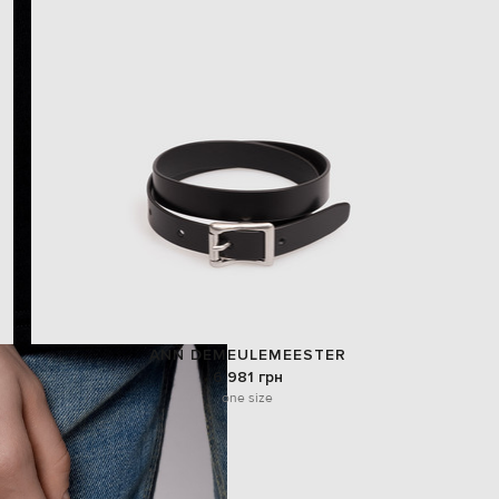
ANN DEMEULEMEESTER
6 981 грн
one size