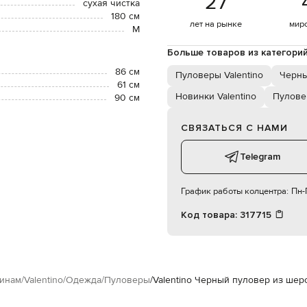
27
сухая чистка
180 см
лет на рынке
мир
М
Больше товаров из категори
86 см
Пуловеры Valentino
Черны
61 см
Новинки Valentino
Пулов
90 см
СВЯЗАТЬСЯ С НАМИ
Telegram
График работы колцентра:
Пн-П
Код товара:
317715
инам
Valentino
Одежда
Пуловеры
Valentino Черный пуловер из шер