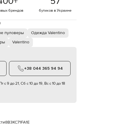
400
+
57
Italy
€
овых брендов
бутиков в Украине
EUR
Latvia
й
€
е пуловеры
Одежда Valentino
EUR
Lithuania
€
еры
Valentino
EUR
Luxembourg
€
+38 044 365 94 94
EUR
Netherlands
€
т с 9 до 21, Сб с 10 до 19, Вс с 10 до 18
PLN
Poland
zł
EUR
Portugal
€
сти
8B3KC71FA1E
EUR
Romania
€