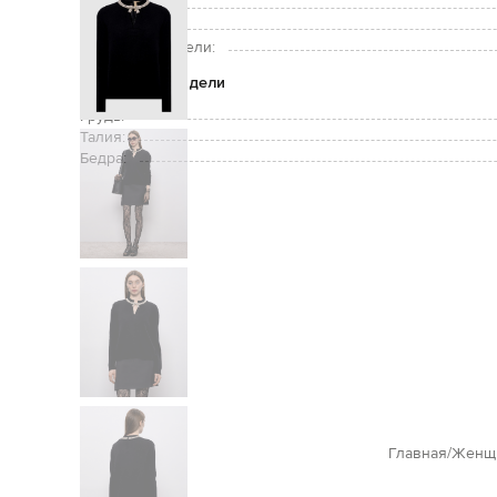
Уход:
Рост модели:
Размер на модели:
Параметры модели
Грудь:
Талия:
Бедра:
Главная
Женщ