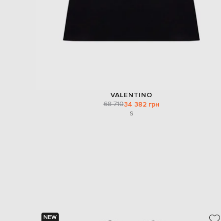
VALENTINO
68 710
34 382 грн
S
NEW