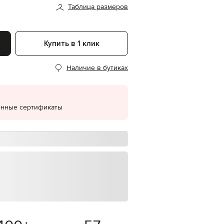
Таблица размеров
EUR
Denmark
€
Купить в 1 клик
EUR
Estonia
€
Наличие в бутиках
EUR
Finland
€
EUR
онные сертификаты
France
€
EUR
Germany
€
EUR
Greece
€
EUR
Hungary
€
EUR