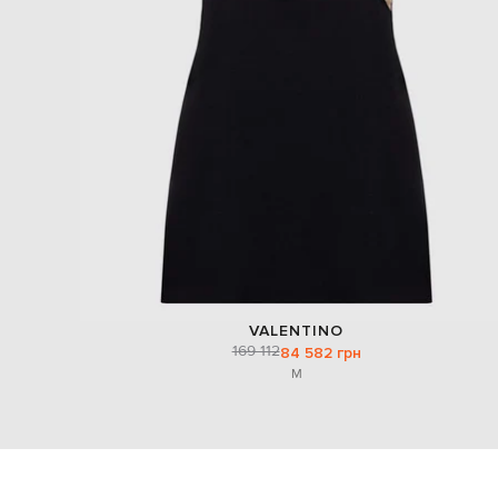
VALENTINO
169 112
84 582 грн
M