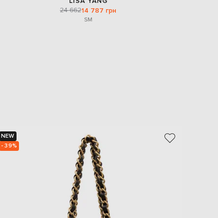
LISA YANG
24 662
14 787 грн
S
M
NEW
NEW
- 39%
- 49%