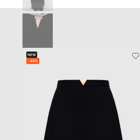
NEW
- 49%