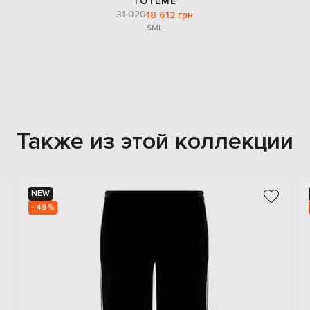
TOTEME
31 020
18 612 грн
S
M
L
Также из этой коллекции
NEW
- 49%