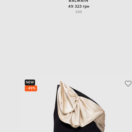
BALMAIN
49 323 грн
XS
S
NEW
- 49%