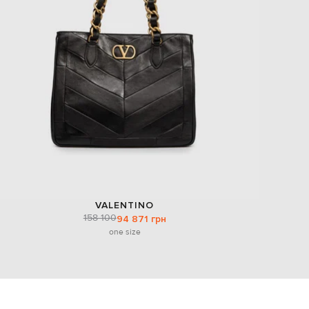
VALENTINO
158 100
94 871 грн
one size