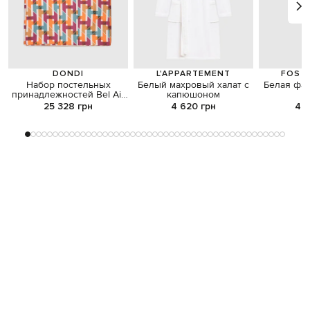
DONDI
L'APPARTEMENT
FOS C
Набор постельных
Белый махровый халат с
Белая фа
принадлежностей Bel Air
капюшоном
M
в геометрический узор
25 328 грн
4 620 грн
44 
Также может понравиться
NEW
NEW
NEW