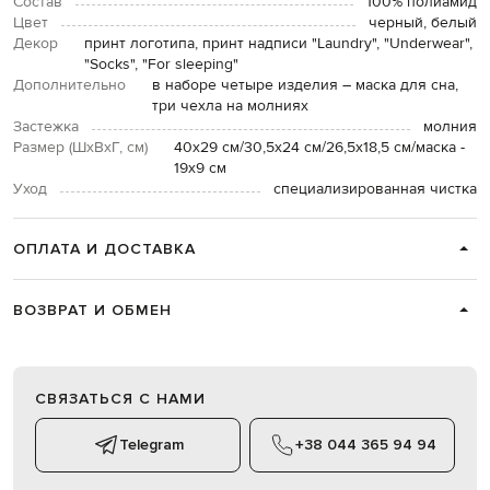
Состав
100% полиамид
Цвет
черный, белый
Декор
принт логотипа, принт надписи "Laundry", "Underwear",
"Socks", "For sleeping"
Дополнительно
в наборе четыре изделия – маска для сна,
три чехла на молниях
Застежка
молния
Размер (ШхВхГ, см)
40х29 см/30,5х24 см/26,5х18,5 см/маска -
19х9 см
Уход
специализированная чистка
ОПЛАТА И ДОСТАВКА
ВОЗВРАТ И ОБМЕН
СВЯЗАТЬСЯ С НАМИ
Telegram
+38 044 365 94 94