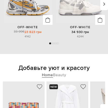
OFF-WHITE
OFF-WHITE
33 996
23 823 грн
34 930 грн
41
42
42
44
Добавьте уют и красоту
Home
Beauty
NEW