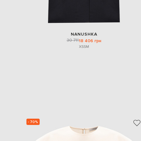
NANUSHKA
30 711
18 406 грн
XS
S
M
- 70%