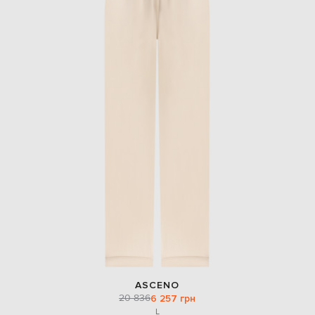
ASCENO
20 836
6 257 грн
L