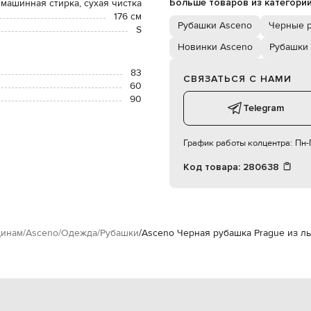
Больше товаров из категори
 машинная стирка, сухая чистка
176 см
Рубашки Asceno
Черные 
S
Новинки Asceno
Рубашки
83
СВЯЗАТЬСЯ С НАМИ
60
90
Telegram
График работы колцентра:
Пн-П
Код товара:
280638
инам
Asceno
Одежда
Рубашки
Asceno Черная рубашка Prague из л