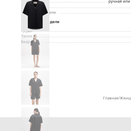
Уход:
ручная или
Рост модели:
Размер на модели:
Параметры модели
Грудь:
Талия:
Бедра:
Главная
Женщ