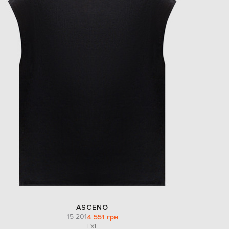
ASCENO
15 201
4 551 грн
L
XL