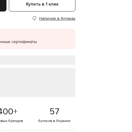
Купить в 1 клик
EUR
Denmark
€
Наличие в бутиках
EUR
Estonia
€
онные сертификаты
EUR
Finland
€
EUR
France
€
EUR
Germany
€
EUR
Greece
€
400
+
57
EUR
Hungary
€
овых брендов
бутиков в Украине
EUR