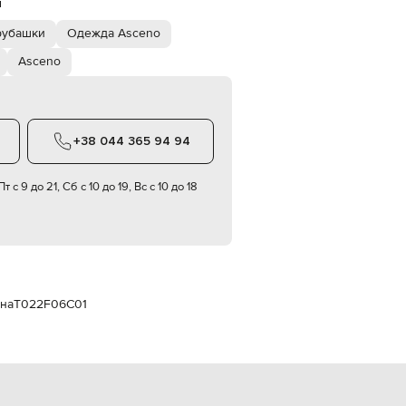
й
Italy
€
рубашки
Одежда Asceno
EUR
Latvia
Asceno
€
EUR
Lithuania
€
+38 044 365 94 94
EUR
Luxembourg
€
т с 9 до 21, Сб с 10 до 19, Вс с 10 до 18
EUR
Netherlands
€
PLN
Poland
zł
ьна
T022F06C01
EUR
Portugal
€
EUR
Romania
€