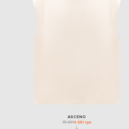
ASCENO
15 201
4 551 грн
L