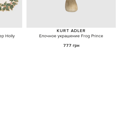
KURT ADLER
р Holly
Елочное украшение Frog Prince
Набор м
777 грн