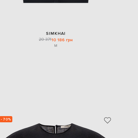
SIMKHAI
20 371
10 186 грн
M
- 70%
- 70%