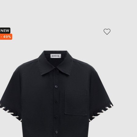
EUR
Slovakia
€
EUR
Slovenia
NEW
NEW
€
- 49%
EUR
Spain
€
EUR
Sweden
€
UAH
Ukraine
₴
EUR
Other
€