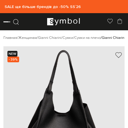
SALE ще більше брендів до -50% SS`26
Главная
Женщинам
Gianni Chiarini
Сумки
Сумки на плечо
Gianni Chiarini
NEW
- 39%