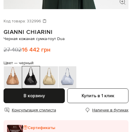
ИЩЕТЕ НОВЫЙ ОБРАЗ?
Давайте подберем что-то еще
Код товара:
332996
GIANNI CHIARINI
Похожие товары
Черная кожаная сумка-тоут Dua
27 402
16 442 грн
Цвет —
черный
В корзину
Купить в 1 клик
Консультация стилиста
Наличие в бутиках
Сертификаты