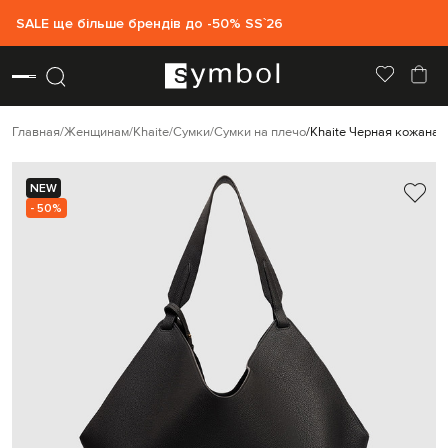
SALE ще більше брендів до -50% SS`26
Главная
Женщинам
Khaite
Сумки
Сумки на плечо
Khaite Черная кожаная 
NEW
- 50%