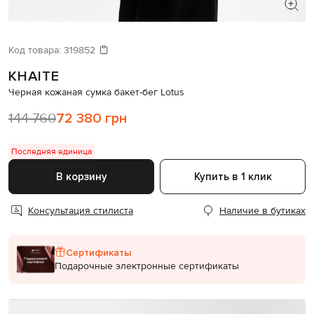
ИЩЕТЕ НОВЫЙ ОБРАЗ?
Давайте подберем что-то еще
Код товара:
319852
KHAITE
Похожие товары
Черная кожаная сумка бакет-бег Lotus
144 760
72 380 грн
Последняя единица
В корзину
Купить в 1 клик
Консультация стилиста
Наличие в бутиках
Сертификаты
Подарочные электронные сертификаты