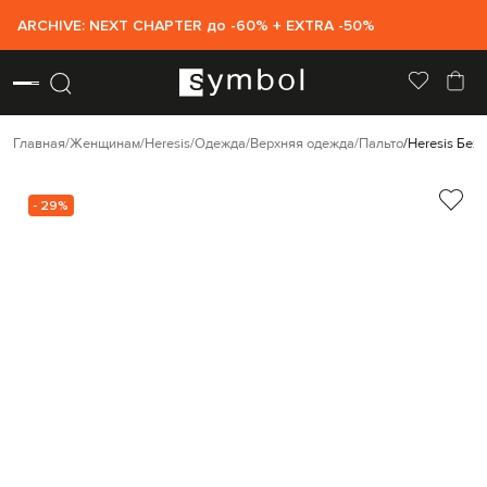
ARCHIVE: NEXT CHAPTER до -60% + EXTRA -50%
Главная
Женщинам
Heresis
Одежда
Верхняя одежда
Пальто
Heresis Беж
- 29%