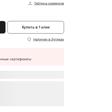
Таблица размеров
EUR
Denmark
€
EUR
Estonia
Купить в 1 клик
€
EUR
Наличие в бутиках
Finland
€
EUR
France
€
онные сертификаты
EUR
Germany
€
EUR
Greece
€
EUR
Hungary
€
EUR