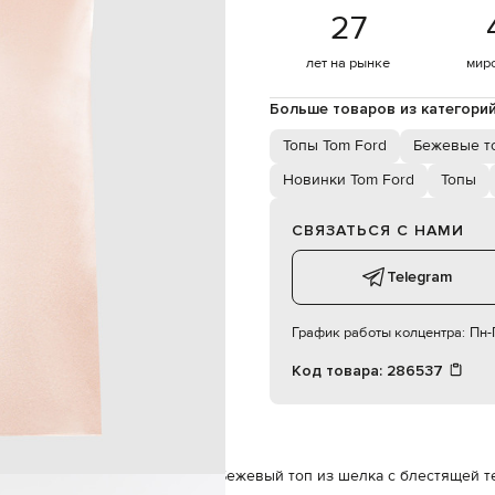
сухая чистка
27
176 см
40
лет на рынке
мир
Больше товаров из категори
83
60
Топы Tom Ford
Бежевые т
90
Новинки Tom Ford
Топы
СВЯЗАТЬСЯ С НАМИ
Telegram
График работы колцентра:
Пн-П
Код товара:
286537
m Ford
Одежда
Топы
Tom Ford Бежевый топ из шелка с блестящей т