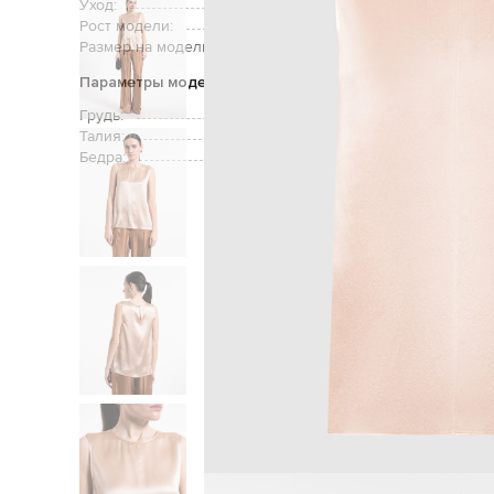
Уход:
Рост модели:
Размер на модели:
Параметры модели
Грудь:
Талия:
Бедра:
Главная
Женщинам
To