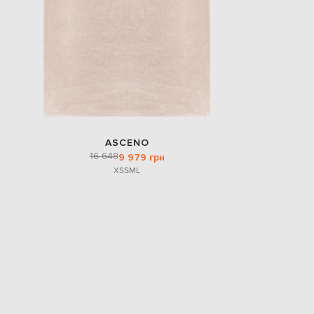
ASCENO
16 648
9 979 грн
XS
S
M
L