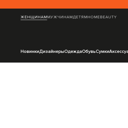
ЖЕНЩИНАМ
МУЖЧИНАМ
ДЕТЯМ
HOME
BEAUTY
Главная
Женщинам
To
Новинки
Дизайнеры
Одежда
Обувь
Сумки
Аксессу