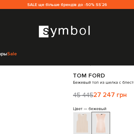
SALE ще більше брендів до -50% SS`26
m Ford
Одежда
Топы
Tom Ford Бежевый топ из шелка с блестящей т
ары
Sale
Код товара:
286537
TOM FORD
Бежевый топ из шелка с блест
45 445
27 247 грн
Цвет —
бежевый