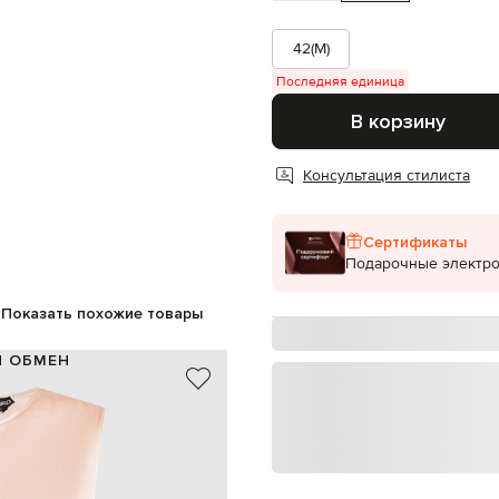
42(M)
Последняя единица
В корзину
Консультация стилиста
Сертификаты
Подарочные электр
Показать похожие товары
И ОБМЕН
100% шелк
Италия
бежевый
блестящая текстура
пуговица