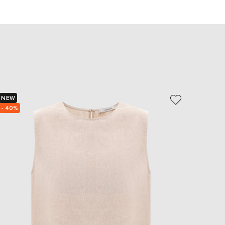
EUR
Slovakia
€
EUR
Slovenia
€
EUR
Spain
€
NEW
NEW
EUR
Sweden
- 40%
€
UAH
Ukraine
₴
EUR
Other
€