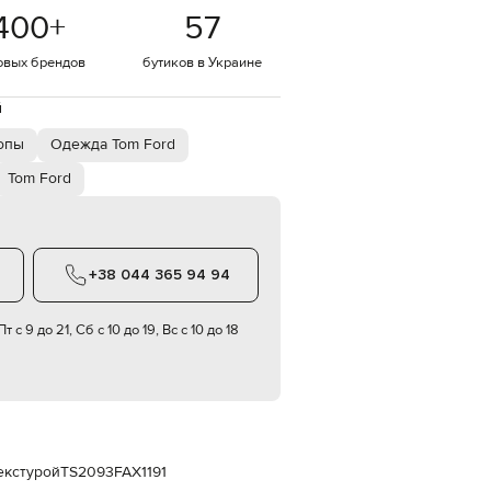
Italy
400
+
57
€
EUR
овых брендов
бутиков в Украине
Latvia
€
й
EUR
Lithuania
опы
Одежда Tom Ford
€
Tom Ford
EUR
Luxembourg
€
EUR
Netherlands
+38 044 365 94 94
€
PLN
т с 9 до 21, Сб с 10 до 19, Вс с 10 до 18
Poland
zł
EUR
Portugal
€
EUR
Romania
екстурой
TS2093FAX1191
€