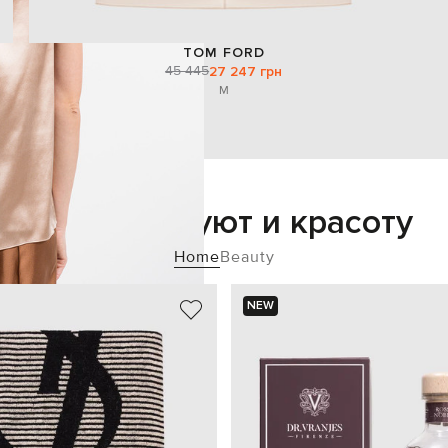
TOM FORD
45 445
27 247 грн
M
Добавьте уют и красоту
Home
Beauty
NEW