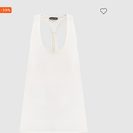
- 39%
- 40%