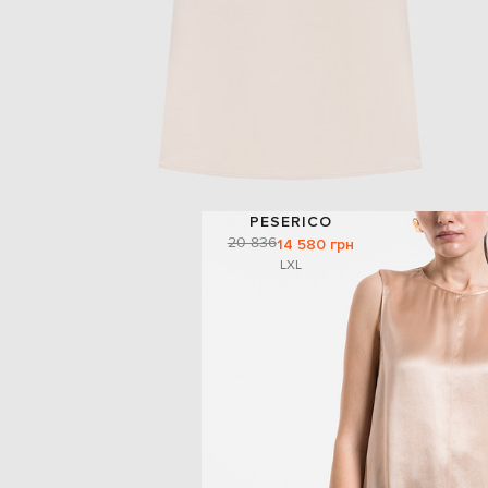
PESERICO
20 836
14 580 грн
L
XL