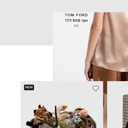
TOM FORD
173 868 грн
S
M
NEW