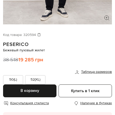
ИЩЕТЕ НОВЫЙ ОБРАЗ?
Давайте подберем что-то еще
Код товара:
320594
PESERICO
Похожие товары
Бежевый пуховый жилет
38 518
19 285 грн
Таблица размеров
50(L)
52(XL)
В корзину
Купить в 1 клик
Консультация стилиста
Наличие в бутиках