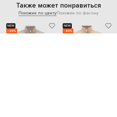
Также может понравиться
Похожие по цвету
Похожие по фасону
NEW
NEW
- 49%
- 49%
ENRICO MANDELLI
MACKAGE
82 204
33 968
41 103 грн
17 010 грн
XL
4XL
L