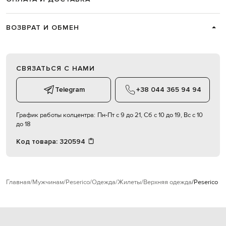
ВОЗВРАТ И ОБМЕН
СВЯЗАТЬСЯ С НАМИ
Telegram
+38 044 365 94 94
График работы колцентра:
Пн-Пт с 9 до 21, Сб с 10 до 19, Вс с 10
до 18
Код товара:
320594
Главная
Мужчинам
Peserico
Одежда
Жилеты
Верхняя одежда
Peserico 