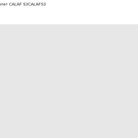
илет CALAF S3
CALAFS3
EUR
Slovakia
€
EUR
Slovenia
€
EUR
Spain
€
EUR
Sweden
€
UAH
Ukraine
₴
EUR
Other
€