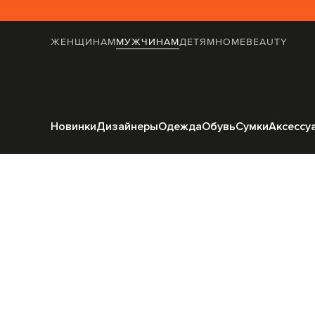
ЖЕНЩИНАМ
МУЖЧИНАМ
ДЕТЯМ
HOME
BEAUTY
Главная
Мужчинам
Mo
Новинки
Дизайнеры
Одежда
Обувь
Сумки
Аксессу