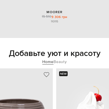
MOORER
15 510
9 306 грн
110
115
Добавьте уют и красоту
Home
Beauty
NEW