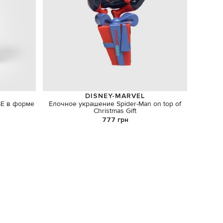
DISNEY-MARVEL
SE в форме
Елочное украшение Spider-Man on top of
Ар
Christmas Gift
777 грн