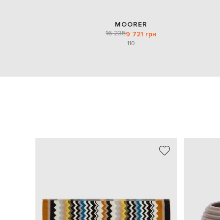
MOORER
16 235
9 721 грн
110