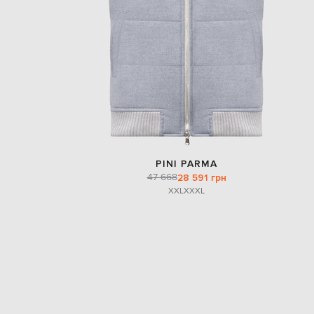
PINI PARMA
47 668
28 591 грн
XXL
XXXL