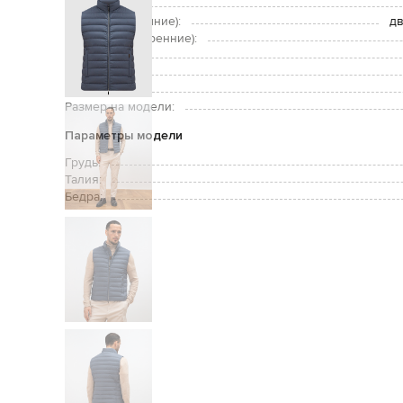
Застежка:
Карманы (внешние):
дв
Карманы (внутренние):
Уход:
Утеплитель:
Рост модели:
Размер на модели:
Параметры модели
Грудь:
Талия:
Бедра: