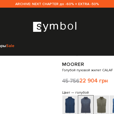
ARCHIVE: NEXT CHAPTER до -60% + EXTRA -50%
oRER
Одежда
Жилеты
Верхняя одежда
MooRER Голубой пуховой ж
ары
Sale
Код товара:
279807
MOORER
Голубой пуховой жилет CALAF
45 756
22 904 грн
Цвет —
голубой