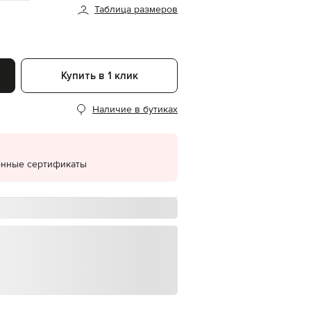
Таблица размеров
EUR
Denmark
€
EUR
Estonia
Купить в 1 клик
€
EUR
Наличие в бутиках
Finland
€
EUR
France
€
онные сертификаты
EUR
Germany
€
EUR
Greece
€
EUR
Hungary
€
EUR