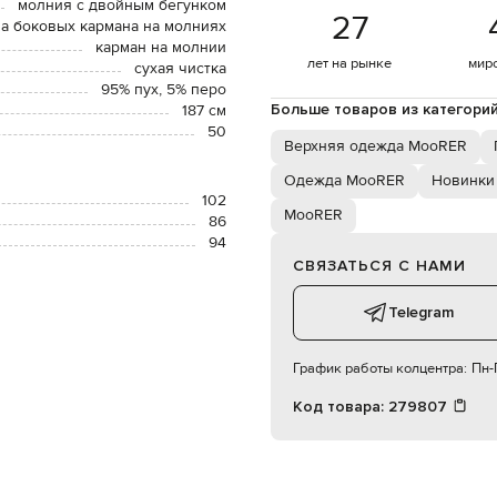
молния с двойным бегунком
27
а боковых кармана на молниях
карман на молнии
лет на рынке
мир
сухая чистка
95% пух, 5% перо
Больше товаров из категори
187 см
50
Верхняя одежда MooRER
Одежда MooRER
Новинки
102
MooRER
86
94
СВЯЗАТЬСЯ С НАМИ
Telegram
График работы колцентра:
Пн-П
Код товара:
279807