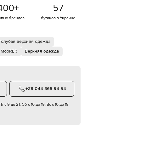
Italy
400
+
57
€
EUR
овых брендов
бутиков в Украине
Latvia
€
й
EUR
Lithuania
Голубая верхняя одежда
€
 MooRER
Верхняя одежда
EUR
Luxembourg
€
EUR
Netherlands
€
+38 044 365 94 94
PLN
Poland
zł
т с 9 до 21, Сб с 10 до 19, Вс с 10 до 18
EUR
Portugal
€
EUR
Romania
€