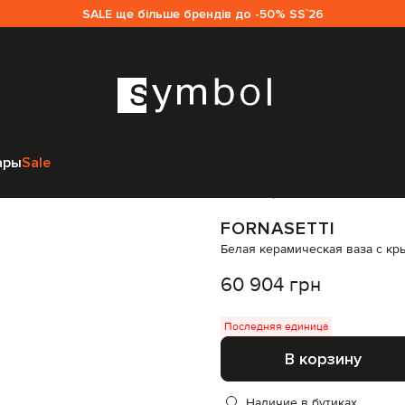
SALE ще більше брендів до -50% SS`26
едметы интерьера
Декор
Fornasetti Белая керамическая ваза с кры
ары
Sale
Код товара:
335785
FORNASETTI
Белая керамическая ваза с кры
60 904 грн
Последняя единица
В корзину
Наличие в бутиках