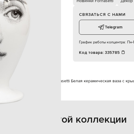
Новинки Fornasetti
Декор
протирать мягкой тканью
СВЯЗАТЬСЯ С НАМИ
Telegram
График работы колцентра:
Пн-П
Код товара:
335785
едметы интерьера
Декор
Fornasetti Белая керамическая ваза с кры
Также из этой коллекции