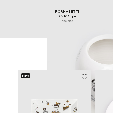
FORNASETTI
20 164 грн
one size
NEW