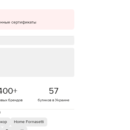
EUR
Denmark
€
онные сертификаты
EUR
Estonia
€
EUR
Finland
€
EUR
France
€
EUR
Germany
€
400
+
57
EUR
Greece
овых брендов
бутиков в Украине
€
EUR
й
Hungary
€
екор
Home Fornasetti
EUR