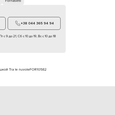
Fornasetti
Italy
€
EUR
Latvia
€
+38 044 365 94 94
EUR
Lithuania
€
т с 9 до 21, Сб с 10 до 19, Вс с 10 до 18
EUR
Luxembourg
€
EUR
Netherlands
€
шкой Tra le nuvole
FOR10582
PLN
Poland
zł
EUR
Portugal
€
EUR
Romania
€