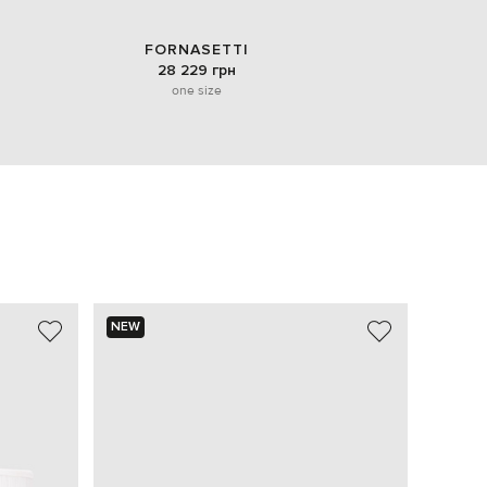
FORNASETTI
28 229 грн
one size
NEW
NEW