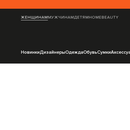
ЖЕНЩИНАМ
МУЖЧИНАМ
ДЕТЯМ
HOME
BEAUTY
Главная
Home
Fornasetti
Пр
Новинки
Дизайнеры
Одежда
Обувь
Сумки
Аксессу