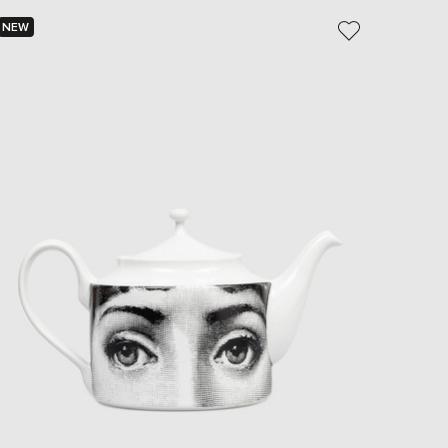
EUR
NEW
NEW
Slovakia
€
EUR
Slovenia
€
EUR
Spain
€
EUR
Sweden
€
UAH
Ukraine
₴
EUR
Other
€