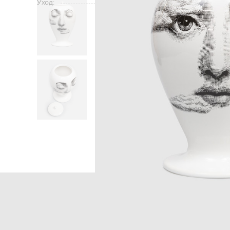
Уход:
Главная
Home
Fornasetti
Пр