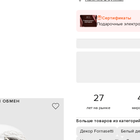
Сертификаты
Подарочные электр
27
И ОБМЕН
лет на рынке
мир
керамика
Италия
Больше товаров из категори
белый, черный
перной певицы Лины Кавальери
Декор Fornasetti
Белый д
высота – 30 см, диаметр – 19 см