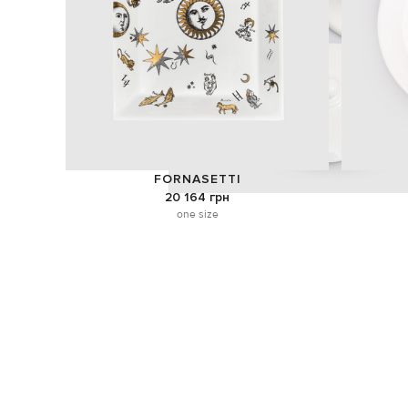
FORNASETTI
20 164 грн
one size