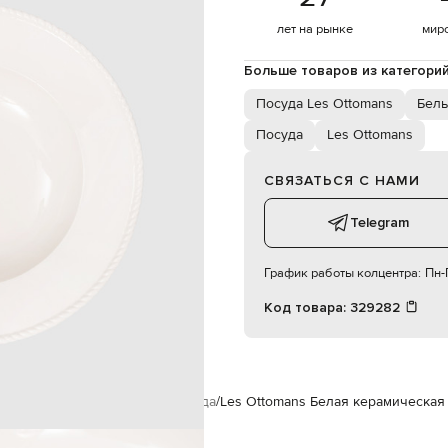
деликатная мойка
лет на рынке
мир
Больше товаров из категори
Посуда Les Ottomans
Белы
Посуда
Les Ottomans
СВЯЗАТЬСЯ С НАМИ
Telegram
График работы колцентра:
Пн-П
Код товара:
329282
ухонные принадлежности
Посуда
Les Ottomans Белая керамическая