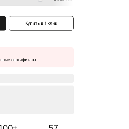
EUR
Denmark
€
Купить в 1 клик
EUR
Estonia
€
EUR
Finland
€
онные сертификаты
EUR
France
€
EUR
Germany
€
EUR
Greece
€
EUR
Hungary
€
400
+
57
EUR