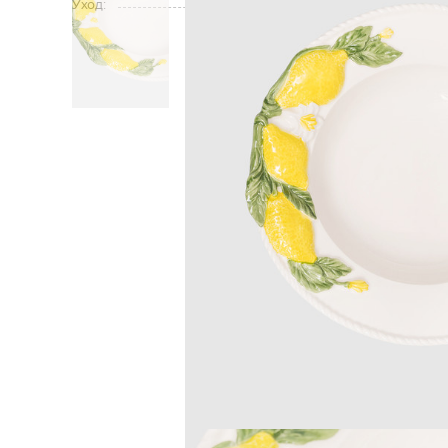
Уход:
Главная
Home
Les Ottomans
К