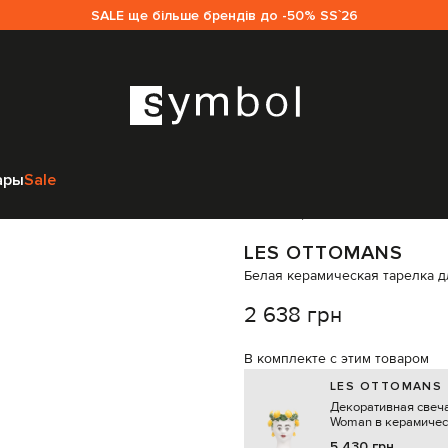
SALE ще більше брендів до -50% SS`26
ухонные принадлежности
Посуда
Les Ottomans Белая керамическая
ары
Sale
Код товара:
329282
LES OTTOMANS
Белая керамическая тарелка д
2 638 грн
В комплекте с этим товаром
LES OTTOMANS
Декоративная свеч
Woman в керамиче
подсвечнике
5 430 грн