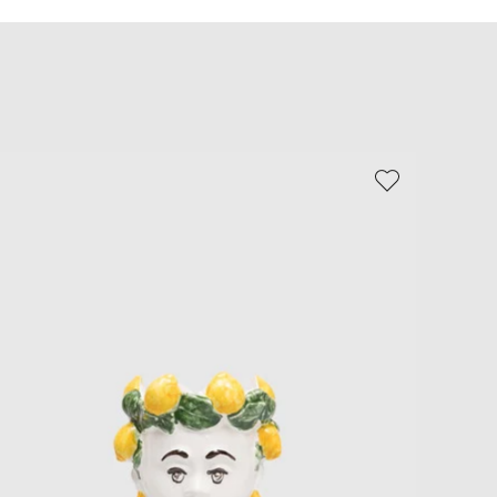
EUR
Slovakia
€
EUR
Slovenia
€
EUR
Spain
€
EUR
Sweden
€
UAH
Ukraine
₴
EUR
Other
€