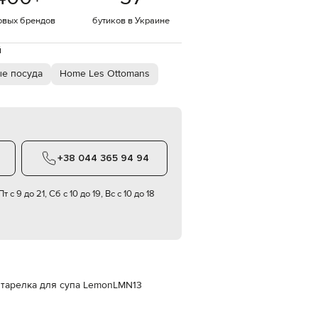
Italy
€
овых брендов
бутиков в Украине
EUR
Latvia
й
€
е посуда
Home Les Ottomans
EUR
Lithuania
€
EUR
Luxembourg
€
+38 044 365 94 94
EUR
Netherlands
€
т с 9 до 21, Сб с 10 до 19, Вс с 10 до 18
PLN
Poland
zł
EUR
Portugal
€
 тарелка для супа Lemon
LMN13
EUR
Romania
€