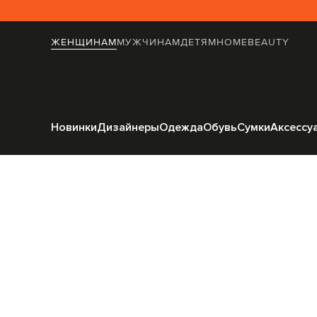
ЖЕНЩИНАМ
МУЖЧИНАМ
ДЕТЯМ
HOME
BEAUTY
Главная
Home
Les Ottomans
К
Новинки
Дизайнеры
Одежда
Обувь
Сумки
Аксессу