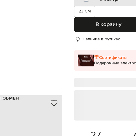
23 CM
В корзину
Наличие в бутиках
Сертификаты
Подарочные электр
И ОБМЕН
керамика
Италия
белый, желтый, зеленый
ручная роспись
23 см
27