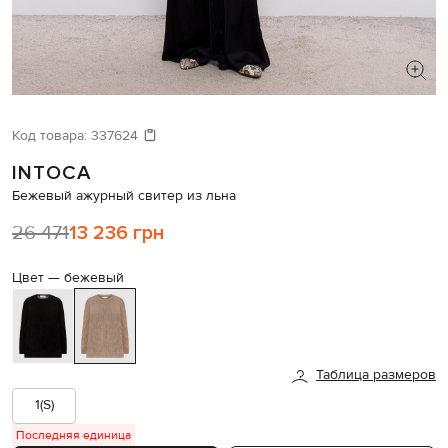
ИЩЕТЕ НОВЫЙ ОБРАЗ?
Давайте подберем что-то еще
Код товара:
337624
INTOCA
Похожие товары
Бежевый ажурный свитер из льна
26 471
13 236 грн
Цвет —
бежевый
Таблица размеров
1(S)
Последняя единица