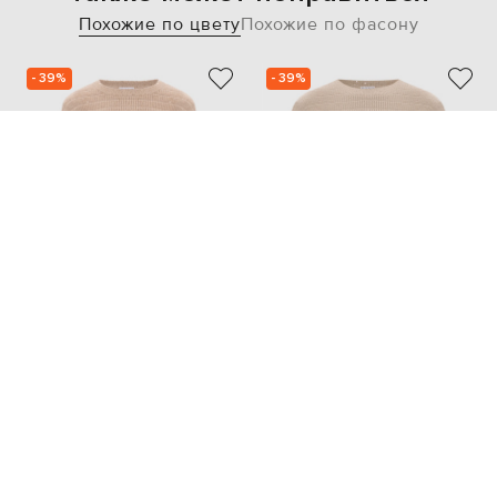
Похожие по цвету
Похожие по фасону
- 39%
- 39%
BRUNELLO CUCINELLI
BRUNELLO CUCINELLI
94 612
94 612
56 768 грн
56 768 грн
XS
S
XXS
XS
L