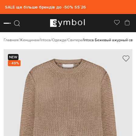
SALE ще більше брендів до -50% SS`26
Главная
Женщинам
Intoca
Одежда
Свитера
Intoca Бежевый ажурный свит
NEW
- 49%