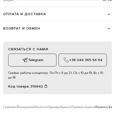
Бедра:
90 см
ОПЛАТА И ДОСТАВКА
ВОЗВРАТ И ОБМЕН
СВЯЗАТЬСЯ С НАМИ
Telegram
+38 044 365 94 94
График работы колцентра:
Пн-Пт с 9 до 21, Сб с 10 до 19, Вс с 10
до 18
Код товара:
316642
Главная
Женщинам
Peserico
Одежда
Брюки
Прямые брюки
Peserico Бе