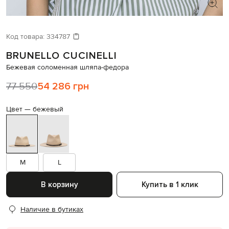
ИЩЕТЕ НОВЫЙ ОБРАЗ?
Давайте подберем что-то еще
Код товара:
334787
BRUNELLO CUCINELLI
Похожие товары
Бежевая соломенная шляпа-федора
77 550
54 286 грн
Цвет —
бежевый
M
L
В корзину
Купить в 1 клик
Наличие в бутиках