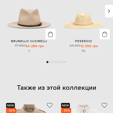
BRUNELLO CUCINELLI
PESERICO
77 550
24 610
54 286 грн
12 306 грн
S
M
L
Также из этой коллекции
NEW
NEW
- 30%
- 30%