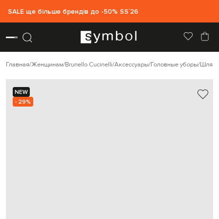
SALE ще більше брендів до -50% SS`26
Главная
Женщинам
Brunello Cucinelli
Аксессуары
Головные уборы
Шляп
NEW
- 29%