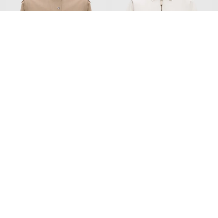
BRUNELLO CUCINELLI
BRUNELLO CUCINELLI
177 125
215 900
123 978 грн
151 120 грн
XS
S
M
S
M
Добавьте уют и красоту
Home
Beauty