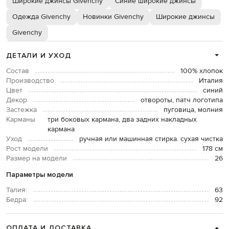
Широкие джинсы Givenchy
Синие широкие джинсы
Одежда Givenchy
Новинки Givenchy
Широкие джинсы
Givenchy
ДЕТАЛИ И УХОД
Состав
100% хлопок
Производство
Италия
Цвет
синий
Декор
отвороты, патч логотипа
Застежка
пуговица, молния
Карманы
три боковых кармана, два задних накладных
кармана
Уход
ручная или машинная стирка. сухая чистка
Рост модели
178 см
Размер на модели
26
Параметры модели
Талия:
63
Бедра:
92
ОПЛАТА И ДОСТАВКА