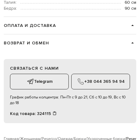
Талия:
60 см
Бедра:
90 см
ОПЛАТА И ДОСТАВКА
ВОЗВРАТ И ОБМЕН
СВЯЗАТЬСЯ С НАМИ
Telegram
+38 044 365 94 94
График работы колцентра:
Пн-Пт с 9 до 21, Сб с 10 до 19, Вс с 10
до 18
Код товара:
324115
Главная
Женщинам
Peserico
Одежда
Брюки
Укороченные брюки
Peseri