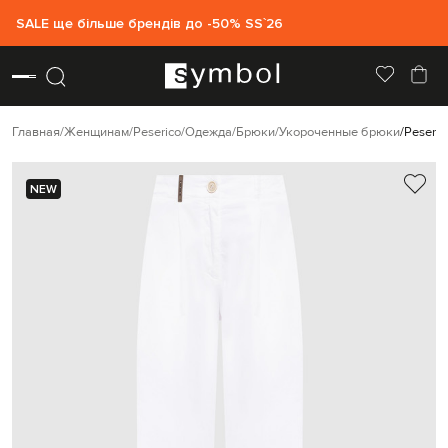
SALE ще більше брендів до -50% SS`26
Главная
Женщинам
Peserico
Одежда
Брюки
Укороченные брюки
Peseri
NEW