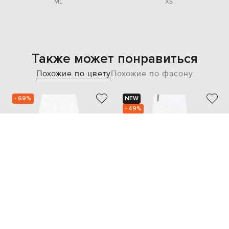
M
L
XS
Также может понравиться
Похожие по цвету
Похожие по фасону
- 69%
NEW
- 49%
PESERICO
PESERICO
24 610
23 576
7 394 грн
11 789 грн