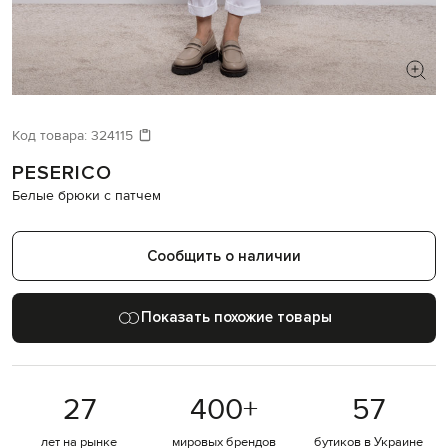
ИЩЕТЕ НОВЫЙ ОБРАЗ?
Давайте подберем что-то еще
Код товара:
324115
PESERICO
Похожие товары
Белые брюки с патчем
Сообщить о наличии
Показать похожие товары
27
400
+
57
лет на рынке
мировых брендов
бутиков в Украине