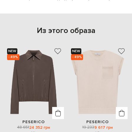
Из этого образа
NEW
NEW
- 49%
- 49%
PESERICO
PESERICO
48 651
19 233
24 352 грн
9 617 грн