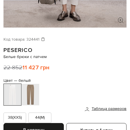
ИЩЕТЕ НОВЫЙ ОБРАЗ?
Давайте подберем что-то еще
Код товара:
324441
PESERICO
Похожие товары
Белые брюки с патчем
22 852
11 427 грн
Цвет —
белый
Таблица размеров
38(XXS)
44(M)