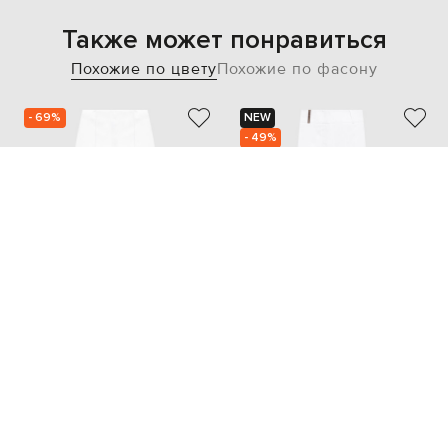
Также может понравиться
Похожие по цвету
Похожие по фасону
- 69%
NEW
- 49%
PESERICO
PESERICO
24 610
23 576
7 394 грн
11 789 грн
L
L