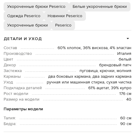
Укороченные брюки Peserico
Белые укороченные брюки
Одежда Peserico
Новинки Peserico
Укороченные брюки
Peserico
ДЕТАЛИ И УХОД
Состав
60% хлопок, 36% вискоза, 4% эластан
Производство
Италия
Цвет
белый
Декор
брендовый патч
Застежка
пуговица, крючки, молния
Карманы
два боковых кармана, два задних кармана
Уход
ручная или машинная стирка, сухая чистка
Подкладка деталей
61% ацетат, 39% купро
Рост модели
176 см
Размер на модели
40
Параметры модели
Талия:
60 см
Бедра:
90 см