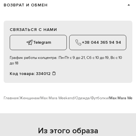
ВОЗВРАТ И ОБМЕН
СВЯЗАТЬСЯ С НАМИ
Telegram
+38 044 365 94 94
График работы колцентра:
Пн-Пт с 9 до 21, Сб с 10 до 19, Вс с 10
до 18
Код товара:
334012
Главная
Женщинам
Max Mara Weekend
Одежда
Футболки
Max Mara Wee
Из этого образа