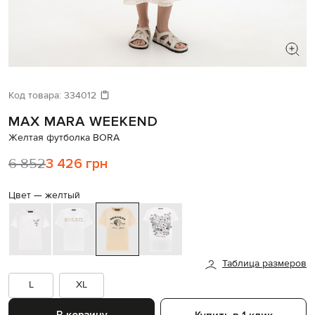
ИЩЕТЕ НОВЫЙ ОБРАЗ?
Давайте подберем что-то еще
Код товара:
334012
MAX MARA WEEKEND
Похожие товары
Желтая футболка BORA
6 852
3 426 грн
Цвет —
желтый
Таблица размеров
L
XL