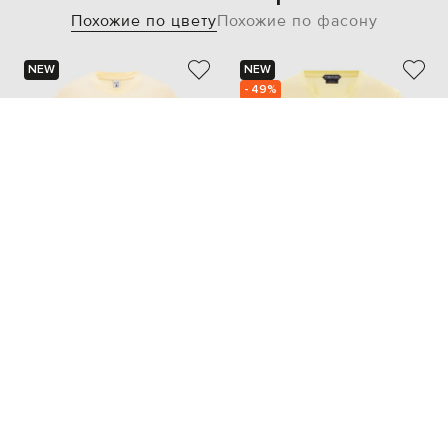
Похожие по цвету
Похожие по фасону
NEW
NEW
- 49%
SPORTY & RICH
TOM FORD
29 844
5 658 грн
14 948 грн
XS
M
M