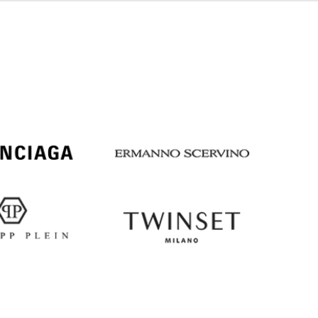
Italy
€
EUR
Latvia
€
EUR
Lithuania
€
EUR
Luxembourg
€
EUR
Netherlands
€
PLN
Poland
zł
EUR
Portugal
€
EUR
Romania
€