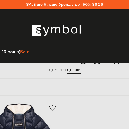
SALE ще більше брендів до -50% SS`26
Головна
Sale дітям
Mackage
Одяг
Комбінезони
-16 років)
Sale
омбінезони Mackage для діт
ДЛЯ НЕЇ
ДІТЯМ