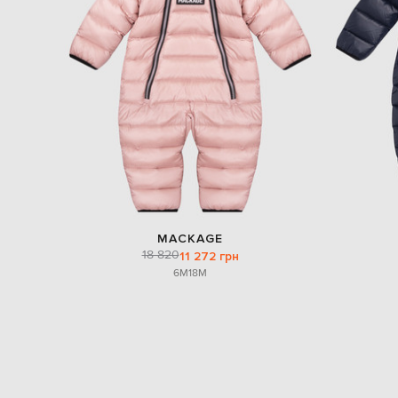
MACKAGE
18 820
11 272 грн
6M
18M