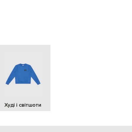
EUR
Slovakia
€
EUR
Slovenia
€
EUR
Spain
€
EUR
Sweden
€
UAH
Ukraine
₴
EUR
Other
€
Худі і світшоти