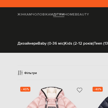
ЖІНКАМ
ЧОЛОВІКАМ
ДІТЯМ
HOME
BEAUTY
Дизайнери
Baby (0-36 міс)
Kids (2-12 років)
Teen (13
К
Фільтри
- 40%
- 40%