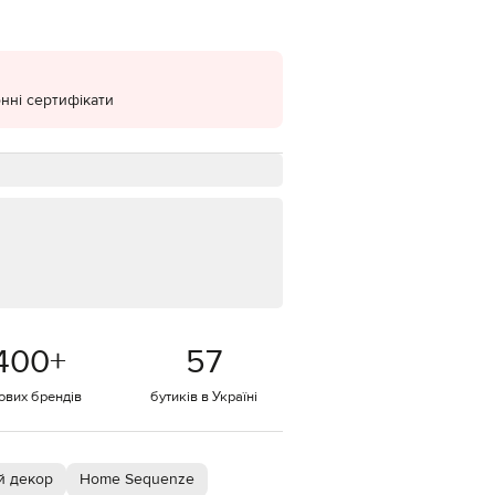
EUR
Denmark
€
нні сертифікати
EUR
Estonia
€
EUR
Finland
€
EUR
France
€
EUR
Germany
€
400
+
57
EUR
Greece
€
тових брендів
бутиків в Україні
EUR
Hungary
€
й декор
Home Sequenze
EUR