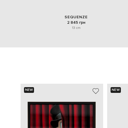
SEQUENZE
2 845 грн
13 cm
NEW
NEW