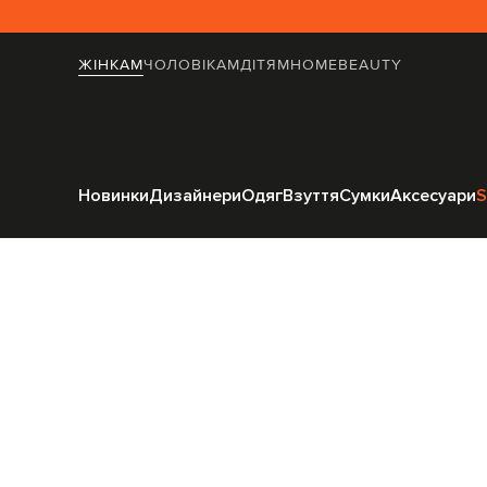
ЖІНКАМ
ЧОЛОВІКАМ
ДІТЯМ
HOME
BEAUTY
Головна
Home
Sequenz
Новинки
Дизайнери
Одяг
Взуття
Сумки
Аксесуари
S