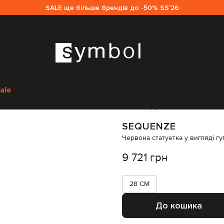
SALE ще більше брендів до -50% SS`26
e
Предмети інтер'єру
Декор
Sequenze Червона статуетка у вигляді г
ale
Код товару:
318404
SEQUENZE
Червона статуетка у вигляді гу
9 721 грн
28 CM
До кошика