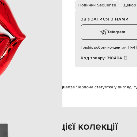
суха чистка
Новинки Sequenze
Декор
ЗВʼЯЗАТИСЯ З НАМИ
Telegram
Графік роботи колцентру:
Пн-Пт
Код товару:
318404
e
Предмети інтер'єру
Декор
Sequenze Червона статуетка у вигляді г
Також з цієї колекції