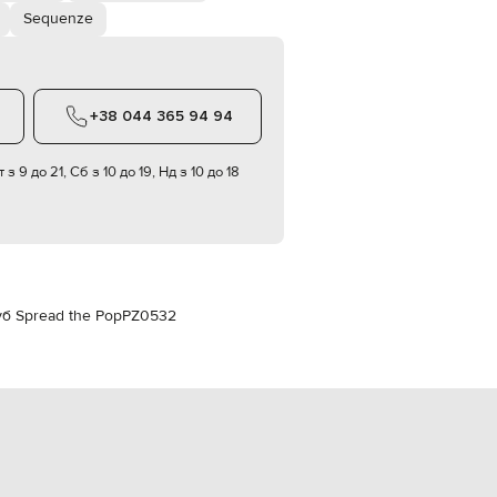
Italy
Sequenze
€
EUR
Latvia
€
+38 044 365 94 94
EUR
Lithuania
€
 з 9 до 21, Сб з 10 до 19, Нд з 10 до 18
EUR
Luxembourg
€
EUR
Netherlands
€
уб Spread the Pop
PZ0532
PLN
Poland
zł
EUR
Portugal
€
EUR
Romania
€