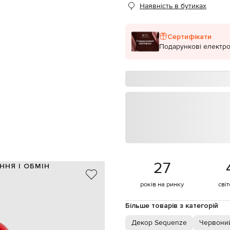
Наявність в бутиках
Сертифікати
Подарункові електро
27
ННЯ І ОБМІН
рошок / металізоване покриття
років на ринку
сві
Італія
червоний, чорний, білий
Більше товарів з категорій
принт логотипа, ефект металік
висота 28 см, ширина - 17 см
Декор Sequenze
Червони