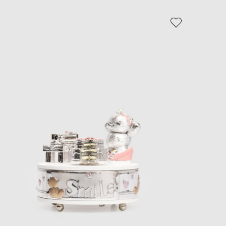
EUR
Slovakia
€
EUR
Slovenia
€
EUR
Spain
€
EUR
Sweden
€
UAH
Ukraine
₴
EUR
Other
€