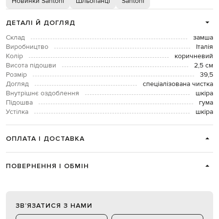
Новинки Santoni
Шльопанці
Santoni
ДЕТАЛІ Й ДОГЛЯД
Склад
замша
Виробництво
Італія
Колір
коричневий
Висота підошви
2,5 см
Розмір
39,5
Догляд
спеціалізована чистка
Внутрішнє оздоблення
шкіра
Підошва
гума
Устілка
шкіра
ОПЛАТА І ДОСТАВКА
ПОВЕРНЕННЯ І ОБМІН
ЗВʼЯЗАТИСЯ З НАМИ