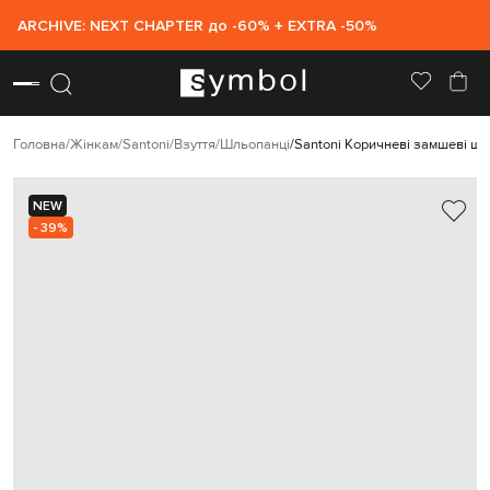
ARCHIVE: NEXT CHAPTER до -60% + EXTRA -50%
Головна
Жінкам
Santoni
Взуття
Шльопанці
Santoni Коричневі замшеві шл
NEW
- 39%