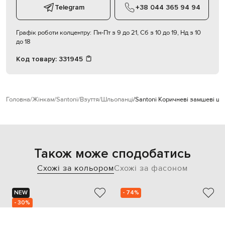
Telegram
+38 044 365 94 94
Графік роботи колцентру:
Пн-Пт з 9 до 21, Сб з 10 до 19, Нд з 10
до 18
Код товару:
331945
Головна
Жінкам
Santoni
Взуття
Шльопанці
Santoni Коричневі замшеві шл
Також може сподобатись
Схожі за кольором
Схожі за фасоном
NEW
- 74%
- 30%