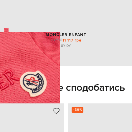
MONCLER ENFANT
18 510
11 117 грн
8Y
10Y
Також може сподобатись
- 39%