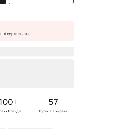
EUR
Denmark
€
EUR
Estonia
€
нні сертифікати
EUR
Finland
€
EUR
France
€
EUR
Germany
€
EUR
Greece
400
+
57
€
EUR
тових брендів
бутиків в Україні
Hungary
€
EUR