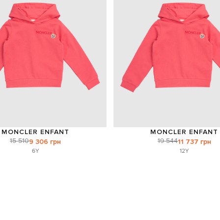
MONCLER ENFANT
MONCLER ENFANT
15 510
19 544
9 306 грн
11 737 грн
6Y
12Y