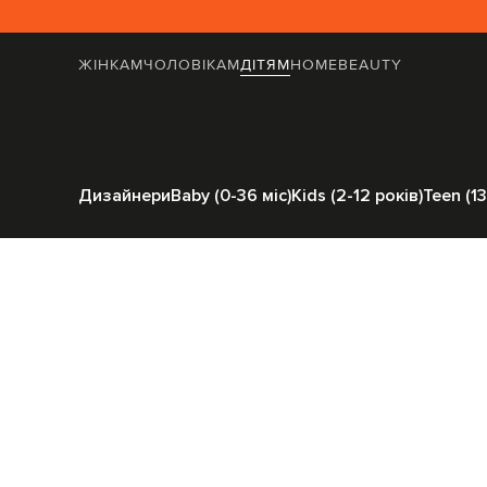
ЖІНКАМ
ЧОЛОВІКАМ
ДІТЯМ
HOME
BEAUTY
Головна
Дітям
Moncler ENFA
Дизайнери
Baby (0-36 міс)
Kids (2-12 років)
Teen (13