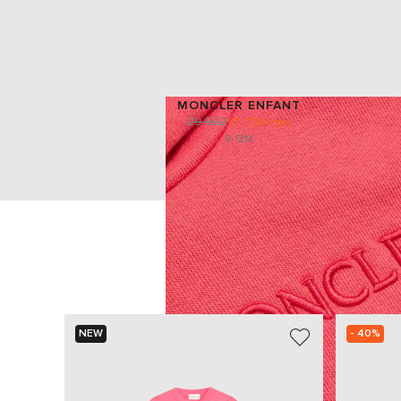
MONCLER ENFANT
29 522
17 734 грн
9-12M
NEW
- 40%