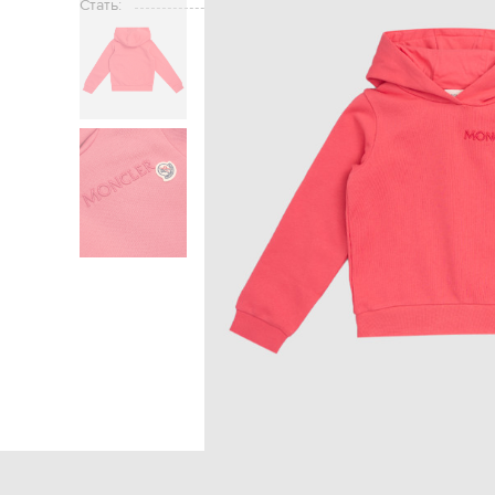
Стать:
Головна
Дітям
Moncler ENFA