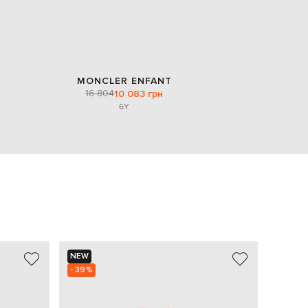
MONCLER ENFANT
16 804
10 083 грн
6Y
NEW
- 39%
- 39%