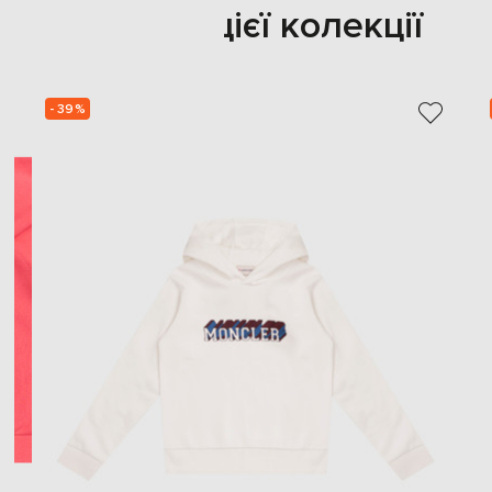
Також з цієї колекції
- 39%