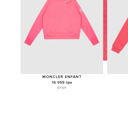
MONCLER ENFANT
16 959 грн
8Y
10Y