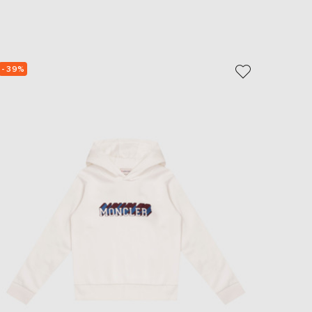
EUR
Slovakia
€
EUR
Slovenia
- 39%
- 39%
€
EUR
Spain
€
EUR
Sweden
€
UAH
Ukraine
₴
EUR
Other
€