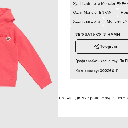
дівчинка
Худі і світшоти Moncler ENFA
Одяг Moncler ENFANT
Нов
Худі і світшоти
Moncler E
ЗВʼЯЗАТИСЯ З НАМИ
Telegram
Графік роботи колцентру:
Пн-Пт
Код товару:
302260
NT
Одяг
Худі і світшоти
Moncler ENFANT Дитяче рожеве худі з лого