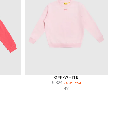
OFF-WHITE
9 824
5 895 грн
4Y