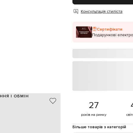
Консультація стиліста
Сертифікати
Подарункові електро
ННЯ І ОБМІН
27
100% бавовна
рожевий
років на ринку
сві
отипа в тон, нашивка логотипа
8
Більше товарів з категорій
ручне або машинне прання